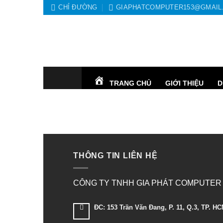
Skip
CHỈ ĐƯỜNG
GIAPHATCOMPUTER153@GMAIL
to
content
TRANG CHỦ
GIỚI THIỆU
D
THÔNG TIN LIÊN HỆ
CÔNG TY TNHH GIA PHÁT COMPUTER
ĐC: 153 Trần Văn Đang, P. 11, Q.3, TP. H