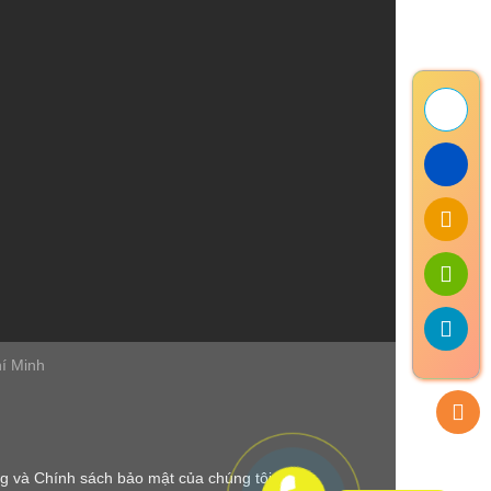
hí Minh
ng
và
Chính sách bảo mật
của chúng tôi.