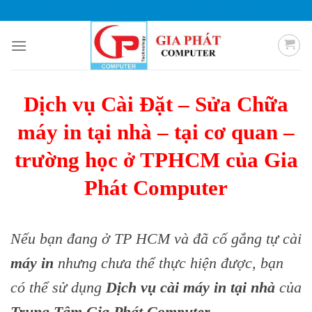
Skip
0985 051 054
giaphatcomputer153@gmail.com
to
content
Dịch vụ Cài Đặt – Sửa Chữa
máy in tại nhà – tại cơ quan –
trường học ở TPHCM của Gia
Phát Computer
Nếu bạn đang ở TP HCM và đã cố gắng tự cài
máy in
nhưng chưa thể thực hiện được, bạn
có thể sử dụng
Dịch vụ cài máy in tại nhà
của
Trung Tâm Gia Phát Computer.