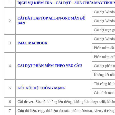
1
DỊCH VỤ KIỂM TRA – CÀI ĐẶT – SỬA CHỮA MÁY TÍNH
Cài đặt Wind
CÀI ĐẶT LAPTOP ALL-IN-ONE MÁY ĐỂ
2
Cài đặt Wind
BÀN
Cài đặt trọn g
Cài đặt Windo
3
IMAC MACBOOK
Phần mềm đồ h
Phần mềm offi
4
CÀI ĐẶT PHẦN MỀM THEO YÊU CẦU
Cài đặt phần 
Không kết nối
Thi công hệ 
5
KẾT NỐI HỆ THỐNG MẠNG
Cấu hình mode
6
Cài driver: Sửa lỗi không lên tiếng, không bắt được wifi, kh
7
Cứu dữ liệu, copy dữ liệu: do xóa nhầm, format, virus, ổ cứng