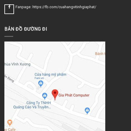
Fanpage: https://fb.com/cuahangvitinhgiaphat/
BẢN ĐỒ ĐƯỜNG ĐI