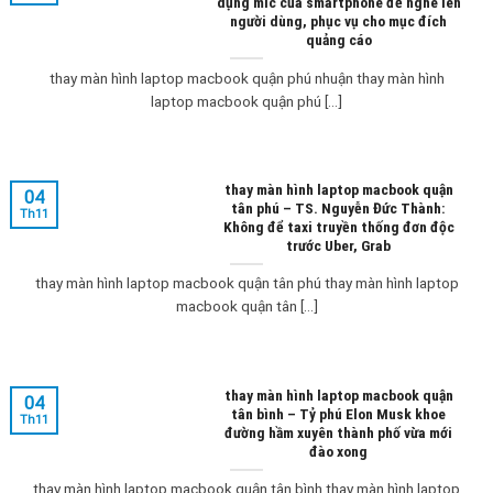
dụng mic của smartphone để nghe lén
người dùng, phục vụ cho mục đích
quảng cáo
thay màn hình laptop macbook quận phú nhuận thay màn hình
laptop macbook quận phú [...]
thay màn hình laptop macbook quận
04
tân phú – TS. Nguyễn Đức Thành:
Th11
Không để taxi truyền thống đơn độc
trước Uber, Grab
thay màn hình laptop macbook quận tân phú thay màn hình laptop
macbook quận tân [...]
thay màn hình laptop macbook quận
04
tân bình – Tỷ phú Elon Musk khoe
Th11
đường hầm xuyên thành phố vừa mới
đào xong
thay màn hình laptop macbook quận tân bình thay màn hình laptop