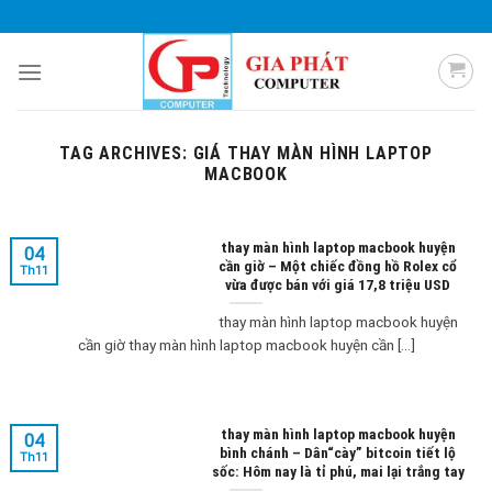
Skip
0985 051 054
giaphatcomputer153@gmail.com
to
content
TAG ARCHIVES:
GIÁ THAY MÀN HÌNH LAPTOP
MACBOOK
thay màn hình laptop macbook huyện
04
cần giờ – Một chiếc đồng hồ Rolex cổ
Th11
vừa được bán với giá 17,8 triệu USD
thay màn hình laptop macbook huyện
cần giờ thay màn hình laptop macbook huyện cần [...]
thay màn hình laptop macbook huyện
04
bình chánh – Dân“cày” bitcoin tiết lộ
Th11
sốc: Hôm nay là tỉ phú, mai lại trắng tay