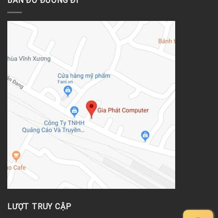
BẢN ĐỒ ĐƯỜNG ĐI
LƯỢT TRUY CẬP