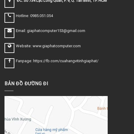
ĐC: Số 734 Lạc Long Quân, P. 9, Q. Tân Bình, TP. HCM
Hotline: 0985.051.054
Email: giaphatcomputer153@gmail.com
Website: www.giaphatcomputer.com
Fanpage: https://fb.com/cuahangvitinhgiaphat/
BẢN ĐỒ ĐƯỜNG ĐI