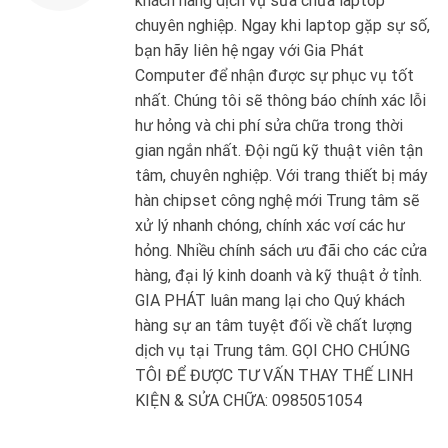
khách hàng dịch vụ sửa chữa laptop
chuyên nghiệp. Ngay khi laptop gặp sự số,
bạn hãy liên hệ ngay với Gia Phát
Computer để nhận được sự phục vụ tốt
nhất. Chúng tôi sẽ thông báo chính xác lỗi
hư hỏng và chi phí sửa chữa trong thời
gian ngắn nhất. Đội ngũ kỹ thuật viên tận
tâm, chuyên nghiệp. Với trang thiết bị máy
hàn chipset công nghệ mới Trung tâm sẽ
xử lý nhanh chóng, chính xác vơí các hư
hỏng. Nhiều chính sách ưu đãi cho các cửa
hàng, đại lý kinh doanh và kỹ thuật ở tỉnh.
GIA PHÁT luân mang lại cho Quý khách
hàng sự an tâm tuyệt đối về chất lượng
dịch vụ tại Trung tâm. GỌI CHO CHÚNG
TÔI ĐỂ ĐƯỢC TƯ VẤN THAY THẾ LINH
KIỆN & SỬA CHỮA: 0985051054