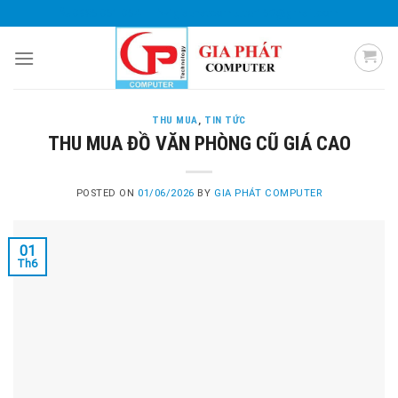
Skip
0985 051 054
giaphatcomputer153@gmail.com
to
content
THU MUA
,
TIN TỨC
THU MUA ĐỒ VĂN PHÒNG CŨ GIÁ CAO
POSTED ON
01/06/2026
BY
GIA PHÁT COMPUTER
01
Th6