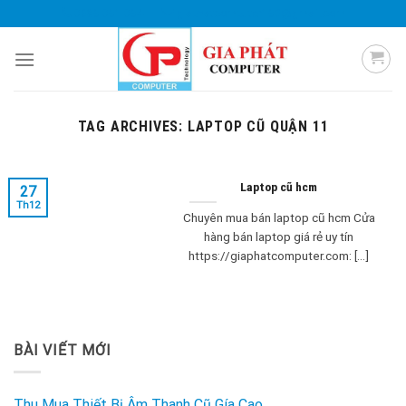
Skip
0985 051 054
giaphatcomputer153@gmail.com
to
content
TAG ARCHIVES:
LAPTOP CŨ QUẬN 11
Laptop cũ hcm
27
Th12
Chuyên mua bán laptop cũ hcm Cửa
hàng bán laptop giá rẻ uy tín
https://giaphatcomputer.com: [...]
BÀI VIẾT MỚI
Thu Mua Thiết Bị Âm Thanh Cũ Gía Cao