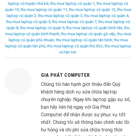
laptop cũ huyện nhà bè
,
thu mua laptop cũ quận 1
,
thu mua laptop cũ
quận 10
,
thu mua laptop cũ quận 11
,
thu mua laptop cũ quận 12
,
thu mua
laptop cũ quận 2
,
thu mua laptop cũ quận 3
,
thu mua laptop cũ quận 4
,
thu mua laptop cũ quận 5
,
thu mua laptop cũ quận 7
,
thu mua laptop cũ
quận 8
,
thu mua laptop cũ quận 9
,
thu mua laptop cũ quận bình tân
,
thu
mua laptop cũ quận bình thạnh
,
thu mua laptop cũ quận gò vấp
,
thu mua
laptop cũ quận phú nhuận
,
thu mua laptop cũ quận tân bình
,
thu mua
laptop cũ quận tân phú
,
thu mua laptop cũ quận thủ đức
,
thu mua laptop
cũ tận nơi
.
GIA PHÁT COMPUTER
Chúng tôi hân hạnh giới thiệu đến Quý
khách hàng dịch vụ sửa chữa laptop
chuyên nghiệp. Ngay khi laptop gặp sự số,
bạn hãy liên hệ ngay với Gia Phát
Computer để nhận được sự phục vụ tốt
nhất. Chúng tôi sẽ thông báo chính xác lỗi
hư hỏng và chi phí sửa chữa trong thời