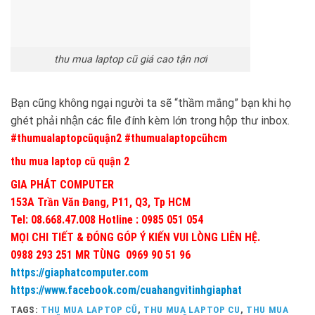
thu mua laptop cũ giá cao tận nơi
Bạn cũng không ngại người ta sẽ “thầm mắng” bạn khi họ
ghét phải nhận các file đính kèm lớn trong hộp thư inbox.
#thumualaptopcũquận2 #thumualaptopcũhcm
thu mua laptop cũ quận 2
GIA PHÁT COMPUTER
153A Trần Văn Đang, P11, Q3, Tp HCM
Tel: 08.668.47.008 Hotline : 0985 051 054
MỌI CHI TIẾT & ĐÓNG GÓP Ý KIẾN VUI LÒNG LIÊN HỆ.
0988 293 251 MR TÙNG 0969 90 51 96
https://giaphatcomputer.com
https://www.facebook.com/cuahangvitinhgiaphat
TAGS:
THU MUA LAPTOP CŨ
,
THU MUA LAPTOP CU
,
THU MUA