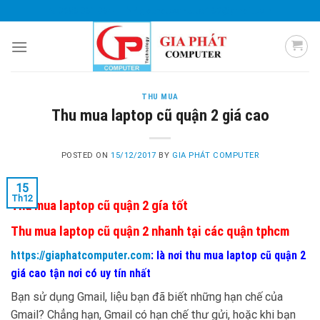
Skip
0985 051 054
giaphatcomputer153@gmail.com
to
content
THU MUA
Thu mua laptop cũ quận 2 giá cao
POSTED ON
15/12/2017
BY
GIA PHÁT COMPUTER
15
Th12
Thu mua laptop cũ quận 2 gía tốt
Thu mua laptop cũ quận 2 nhanh tại các quận tphcm
https://giaphatcomputer.com
: là nơi thu mua laptop cũ quận 2
giá cao tận nơi có uy tín nhất
Bạn sử dụng Gmail, liệu bạn đã biết những hạn chế của
Gmail? Chẳng hạn, Gmail có hạn chế thư gửi, hoặc khi bạn