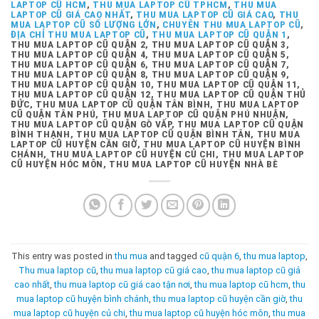
LAPTOP CŨ HCM
,
THU MUA LAPTOP CŨ TPHCM
,
THU MUA
LAPTOP CŨ GIÁ CAO NHẤT
,
THU MUA LAPTOP CŨ GIÁ CAO
,
THU
MUA LAPTOP CŨ SỐ LƯỢNG LỚN
,
CHUYÊN THU MUA LAPTOP CŨ
,
ĐỊA CHỈ THU MUA LAPTOP CŨ
,
THU MUA LAPTOP CŨ QUẬN 1
,
THU MUA LAPTOP CŨ QUẬN 2, THU MUA LAPTOP CŨ QUẬN 3,
THU MUA LAPTOP CŨ QUẬN 4, THU MUA LAPTOP CŨ QUẬN 5,
THU MUA LAPTOP CŨ QUẬN 6, THU MUA LAPTOP CŨ QUẬN 7,
THU MUA LAPTOP CŨ QUẬN 8, THU MUA LAPTOP CŨ QUẬN 9,
THU MUA LAPTOP CŨ QUẬN 10, THU MUA LAPTOP CŨ QUẬN 11,
THU MUA LAPTOP CŨ QUẬN 12, THU MUA LAPTOP CŨ QUẬN THỦ
ĐỨC, THU MUA LAPTOP CŨ QUẬN TÂN BÌNH, THU MUA LAPTOP
CŨ QUẬN TÂN PHÚ, THU MUA LAPTOP CŨ QUẬN PHÚ NHUẬN,
THU MUA LAPTOP CŨ QUẬN GÒ VẤP, THU MUA LAPTOP CŨ QUẬN
BÌNH THẠNH, THU MUA LAPTOP CŨ QUẬN BÌNH TÂN, THU MUA
LAPTOP CŨ HUYỆN CẦN GIỜ, THU MUA LAPTOP CŨ HUYỆN BÌNH
CHÁNH, THU MUA LAPTOP CŨ HUYỆN CỦ CHI, THU MUA LAPTOP
CŨ HUYỆN HÓC MÔN, THU MUA LAPTOP CŨ HUYỆN NHÀ BÈ
This entry was posted in
thu mua
and tagged
cũ quận 6
,
thu mua laptop
,
Thu mua laptop cũ
,
thu mua laptop cũ giá cao
,
thu mua laptop cũ giá
cao nhất
,
thu mua laptop cũ giá cao tận nơi
,
thu mua laptop cũ hcm
,
thu
mua laptop cũ huyện bình chánh
,
thu mua laptop cũ huyện cần giờ
,
thu
mua laptop cũ huyện củ chi
,
thu mua laptop cũ huyện hóc môn
,
thu mua