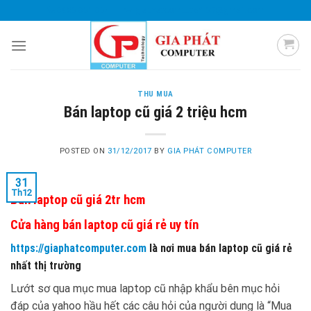
Skip
0985 051 054
giaphatcomputer153@gmail.com
to
content
THU MUA
Bán laptop cũ giá 2 triệu hcm
POSTED ON
31/12/2017
BY
GIA PHÁT COMPUTER
31
Th12
Bán laptop cũ giá 2tr hcm
Cửa hàng bán laptop cũ giá rẻ uy tín
https://giaphatcomputer.com
là nơi mua bán laptop cũ giá rẻ
nhất thị trường
Lướt sơ qua mục mua laptop cũ nhập khẩu bên mục hỏi
đáp của yahoo hầu hết các câu hỏi của người dung là “Mua