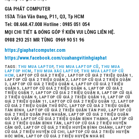
GIA PHÁT COMPUTER
153A Trần Văn Đang, P11, Q3, Tp HCM
Tel: 08.668.47.008 Hotline : 0985 051 054
MỌI CHI TIẾT & ĐÓNG GÓP Ý KIẾN VUI LÒNG LIÊN HỆ.
0988 293 251 MR TÙNG 0969 90 51 96
https://giaphatcomputer.com
https://www.facebook.com/cuahangvitinhgiaphat
TAGS:
THU MUA LAPTOP
,
THU MUA LAPTOP CŨ
,
THU MUA
LAPTOP HCM
,
THU MUA XÁC LAPTOP
,
THU MUA LAPTOP CŨ
HCM
, LAPTOP CŨ GIÁ 2 TRIỆU , LAPTOP CŨ GIÁ 2 TRIỆU QUẬN 1,
LAPTOP CŨ GIÁ 2 TRIỆU QUẬN 2, LAPTOP CŨ GIÁ 2 TRIỆU QUẬN
3, LAPTOP CŨ GIÁ 2 TRIỆU QUẬN 4, LAPTOP CŨ GIÁ 2 TRIỆU
QUẬN 5, LAPTOP CŨ GIÁ 2 TRIỆU QUẬN 6, LAPTOP CŨ GIÁ 2
TRIỆU QUẬN 7, LAPTOP CŨ GIÁ 2 TRIỆU QUẬN 8, LAPTOP CŨ GIÁ
2 TRIỆU QUẬN 9, LAPTOP CŨ GIÁ 2 TRIỆU QUẬN 10, LAPTOP CŨ
GIÁ 2 TRIỆU QUẬN 11, LAPTOP CŨ GIÁ 2 TRIỆU QUẬN 12, LAPTOP
CŨ GIÁ 2 TRIỆU QUẬN THỦ ĐỨC, LAPTOP CŨ GIÁ 2 TRIỆU QUẬN
TÂN BÌNH, LAPTOP CŨ GIÁ 2 TRIỆU QUẬN TÂN PHÚ, LAPTOP CŨ
GIÁ 2 TRIỆU QUẬN PHÚ NHUẬN, LAPTOP CŨ GIÁ 2 TRIỆU QUẬN
GÒ VẤP, LAPTOP CŨ GIÁ 2 TRIỆU QUẬN BÌNH THẠNH, LAPTOP CŨ
GIÁ 2 TRIỆU QUẬN BÌNH TÂN, LAPTOP CŨ GIÁ 2 TRIỆU HUYỆN
CẦN GIỜ, LAPTOP CŨ GIÁ 2 TRIỆU HUYỆN BÌNH CHÁNH, LAPTOP
CŨ GIÁ 2 TRIỆU HUYỆN CỦ CHI, LAPTOP CŨ GIÁ 2 TRIỆU HUYỆN
HÓC MÔN, LAPTOP CŨ GIÁ 2 TRIỆU HUYỆN NHÀ BÈ