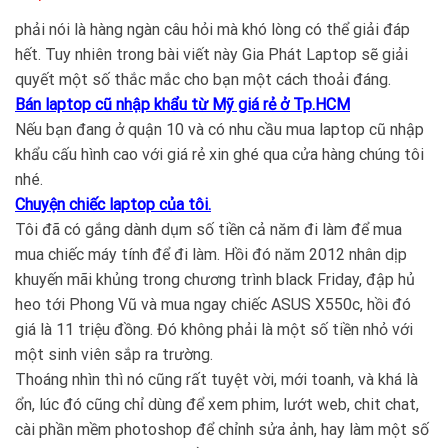
phải nói là hàng ngàn câu hỏi mà khó lòng có thể giải đáp
hết. Tuy nhiên trong bài viết này Gia Phát Laptop sẽ giải
quyết một số thắc mắc cho bạn một cách thoải đáng.
Bán laptop cũ nhập khẩu từ Mỹ giá rẻ ở Tp.HCM
Nếu bạn đang ở quận 10 và có nhu cầu mua laptop cũ nhập
khẩu cấu hình cao với giá rẻ xin ghé qua cửa hàng chúng tôi
nhé.
Chuyện chiếc laptop của tôi.
Tôi đã có gắng dành dụm số tiền cả năm đi làm để mua
mua chiếc máy tính để đi làm. Hồi đó năm 2012 nhân dịp
khuyến mãi khủng trong chương trình black Friday, đập hủ
heo tới Phong Vũ và mua ngay chiếc ASUS X550c, hồi đó
giá là 11 triệu đồng. Đó không phải là một số tiền nhỏ với
một sinh viên sắp ra trường.
Thoáng nhìn thì nó cũng rất tuyệt vời, mới toanh, và khá là
ổn, lúc đó cũng chỉ dùng để xem phim, lướt web, chit chat,
cài phần mềm photoshop để chỉnh sửa ảnh, hay làm một số