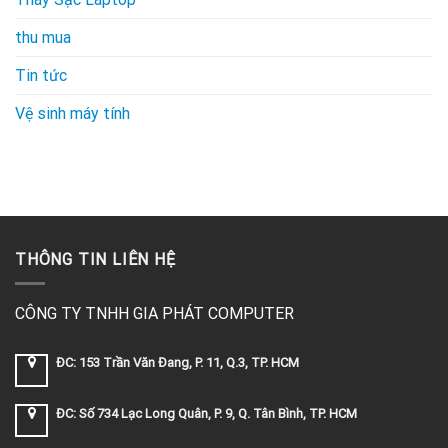
thu mua
Tin tức
Vệ sinh máy tính
THÔNG TIN LIÊN HỆ
CÔNG TY TNHH GIA PHÁT COMPUTER
ĐC: 153 Trần Văn Đang, P. 11, Q.3, TP. HCM
ĐC: Số 734 Lạc Long Quân, P. 9, Q. Tân Bình, TP. HCM