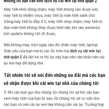
Những lỗi bạn cần đến dịch vụ cài win tại nhà quận 2
Máy tính khởi động chậm, máy tính không vào được win,
máy tính bị nhiễm virus, máy tính bị màn hình xanh chữ
trắng,máy tính bị đầy ổ C, máy tính chạy chậm, máy tính bị
đen màn hình không thay được hình nền, khi vào windows
bắt update không tắt đi được,
Nếu không may, một ngày nào đó chiếc máy tính, laptop
thân yêu của bạn mà bị các lỗi trên mà
dịch vụ cài win tại
nhà quận 2
đã liệt kê ra thì lúc này bạn nên cân nhắc nên cài
lại win hay để dùng nhé.
Tất nhiên tôi sẽ nói đến những ưu đãi mà các bạn
sẽ nhận được khi cài win tại nhà của chúng tôi
1.
Khi các bạn gọi cho chúng tôi chúng tôi sẽ hỏi các bạn
xem máy tính của bạn bị sao, rồi chúng tôi sẽ tư vấn cho
các bạn có nên cài lại win hay không cần cài lại. Trường hợp