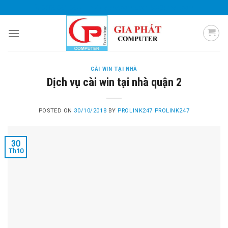
Skip
0985 051 054
giaphatcomputer153@gmail.com
to
content
CÀI WIN TẠI NHÀ
Dịch vụ cài win tại nhà quận 2
POSTED ON
30/10/2018
BY
PROLINK247 PROLINK247
30
Th10