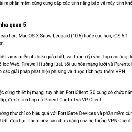
i ra phần mềm cũng cung cấp các tính năng bảo vệ máy tính khỏ
 nha quan 5
cao hơn, Mac OS X Snow Leopard (10.6) hoặc cao hơn, iOS 5.1
ơn.
iệt virus miễn phí hiệu quả nhất, và được xếp vào Top các ứng 
ộ lọc Web, Firewall (tường lửa), tối ưu hóa mạng lưới và Parental
 các giải pháp phát hiện phising và được tích hợp thêm VPN
ệc cùng thiết bị mạng, tuy nhiên FortiClient 5.0 cũng có chức nă
lập, được tích hợp cả Parent Control và VP Client.
ường như chỉ có hiệu quả với FortiGate Devices và phần mềm cũ
c URL độc hại. Thêm nữa các chức năng của hệ thống VPN Client