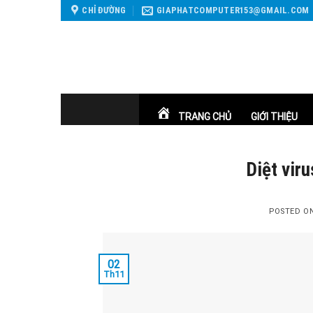
Skip
CHỈ ĐƯỜNG
GIAPHATCOMPUTER153@GMAIL.COM
to
content
TRANG CHỦ
GIỚI THIỆU
Diệt vir
POSTED O
02
Th11