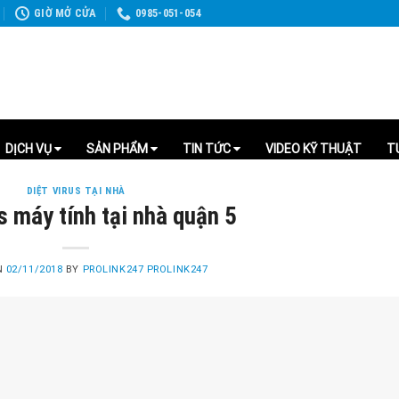
GIỜ MỞ CỬA
0985-051-054
DỊCH VỤ
SẢN PHẨM
TIN TỨC
VIDEO KỸ THUẬT
T
DIỆT VIRUS TẠI NHÀ
us máy tính tại nhà quận 5
N
02/11/2018
BY
PROLINK247 PROLINK247