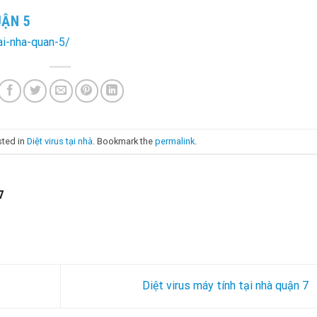
UẬN 5
ai-nha-quan-5/
sted in
Diệt virus tại nhà
. Bookmark the
permalink
.
7
Diệt virus máy tính tại nhà quận 7