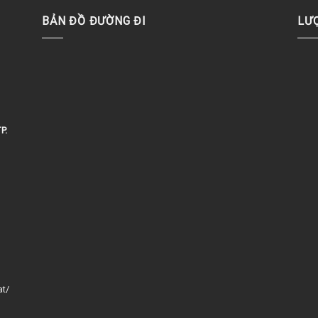
BẢN ĐỒ ĐƯỜNG ĐI
LƯ
P.
at/