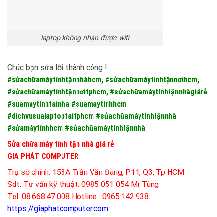
laptop không nhận được wifi
Chúc bạn sửa lỗi thành công !
#sửachữamáytínhtậnnhàhcm, #sửachữamáytínhtậnnơihcm,
#sửachữamáytínhtậnnơitphcm, #sửachữamáytínhtậnnhàgiárẻ
#suamaytinhtainha #suamaytinhhcm
#dichvusualaptoptaitphcm #sửachữamáytínhtậnnhà
#sửamáytínhhcm #sửachữamáytínhtậnnhà
Sửa chữa máy tính tận nhà giá rẻ
GIA PHÁT COMPUTER
Trụ sở chính: 153A Trần Văn Đang, P11, Q3, Tp HCM
Sdt: Tư vấn kỹ thuật: 0985 051 054 Mr Tùng
Tel: 08.668.47.008 Hotline : 0965.142.938
https://giaphatcomputer.com