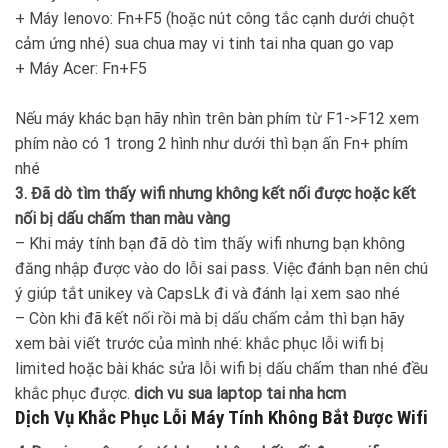
+ Máy lenovo: Fn+F5 (hoặc nút công tắc cạnh dưới chuột
cảm ứng nhé) sua chua may vi tinh tai nha quan go vap
+ Máy Acer: Fn+F5
Nếu máy khác bạn hãy nhìn trên bàn phím từ F1->F12 xem
phím nào có 1 trong 2 hình như dưới thì bạn ấn Fn+ phím
nhé
3. Đã dò tìm thấy wifi nhưng không kết nối được hoặc kết
nối bị dấu chấm than màu vàng
– Khi máy tính bạn đã dò tìm thấy wifi nhưng bạn không
đăng nhập được vào do lỗi sai pass. Việc đánh bạn nên chú
ý giúp tắt unikey và CapsLk đi và đánh lại xem sao nhé
– Còn khi đã kết nối rồi mà bị dấu chấm cảm thì bạn hãy
xem bài viết trước của mình nhé: khắc phục lỗi wifi bị
limited hoặc bài khác sửa lỗi wifi bị dấu chấm than nhé đều
khắc phục được.
dich vu sua laptop tai nha hcm
Dịch Vụ Khắc Phục Lỗi Máy Tính Không Bắt Được Wifi