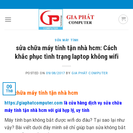
Skip
0985 051 054
giaphatcomputer153@gmail.com
to
content
SỬA MÁY TÍNH
sửa chữa máy tính tận nhà hcm: Cách
khắc phục tình trạng laptop không wifi
POSTED ON
09/08/2017
BY
GIA PHÁT COMPUTER
09
Th8
sửa chữa máy tính tận nhà hcm
https://giaphatcomputer.com
là cửa hàng dịch vụ sửa chữa
máy tính tận nhà hcm với giá hợp lý, uy tính
Máy tính bạn không bắt được wifi do đâu? Tại sao lại như
vậy? Bài viết dưới đây mình sẽ chỉ giúp bạn sửa không bắt