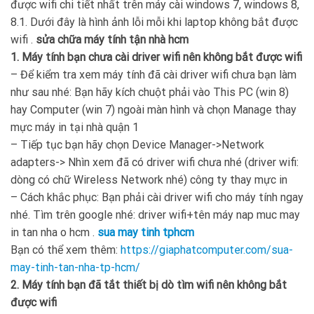
được wifi chi tiết nhất trên máy cài windows 7, windows 8,
8.1. Dưới đây là hình ảnh lỗi mỗi khi laptop không bắt được
wifi .
sửa chữa máy tính tận nhà hcm
1. Máy tính bạn chưa cài driver wifi nên không bắt được wifi
– Để kiểm tra xem máy tính đã cài driver wifi chưa bạn làm
như sau nhé: Bạn hãy kích chuột phải vào This PC (win 8)
hay Computer (win 7) ngoài màn hình và chọn Manage thay
mực máy in tại nhà quận 1
– Tiếp tục bạn hãy chọn Device Manager->Network
adapters-> Nhìn xem đã có driver wifi chưa nhé (driver wifi:
dòng có chữ Wireless Network nhé) công ty thay mực in
– Cách khắc phục: Bạn phải cài driver wifi cho máy tính ngay
nhé. Tìm trên google nhé: driver wifi+tên máy nap muc may
in tan nha o hcm .
sua may tinh tphcm
Bạn có thể xem thêm:
https://giaphatcomputer.com/sua-
may-tinh-tan-nha-tp-hcm/
2. Máy tính bạn đã tắt thiết bị dò tìm wifi nên không bắt
được wifi