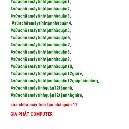
#sửachữamáytínhtậnnhàquận1,
#sửachữamáytínhtậnnhàquận2,
#sửachữamáytínhtậnnhàquận3,
#sửachữamáytínhtậnnhàquận4,
#sửachữamáytínhtậnnhàquận5,
#sửachữamáytínhtậnnhàquận6,
#sửachữamáytínhtậnnhàquận7,
#sửachữamáytínhtậnnhàquận8,
#sửachữamáytínhtậnnhàquận9,
#sửachữamáytínhtậnnhàquận10,
#sửachữamáytínhtậnnhàquận12giárẻ,
#sửachữamáytínhtậnnhàquận12giáphảichăng,
#sửachữamáytínhquận12tậnnhà,
#sửachữamáytínhquận12tậnnhàgiárẻ,
sửa chữa máy tính tận nhà quận 12
GIA PHÁT COMPUTER