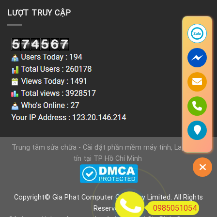
LƯỢT TRUY CẬP
Trung tâm sửa chữa - Cài đặt phần mềm máy tính, Laptop uy
tín tại TP Hồ Chí Minh
Copyright© Gia Phat Computer Company Limited. All Rights
0985051054
Reserved.