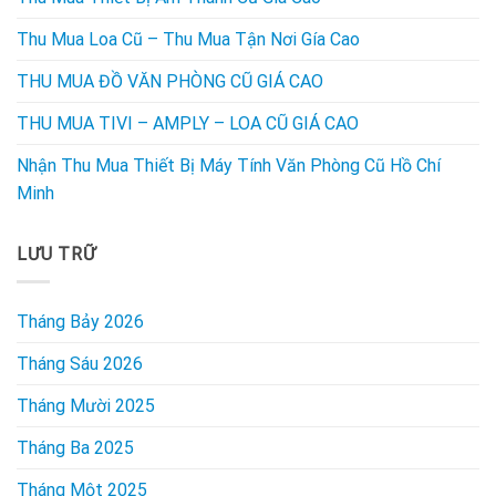
Thu Mua Loa Cũ – Thu Mua Tận Nơi Gía Cao
THU MUA ĐỒ VĂN PHÒNG CŨ GIÁ CAO
THU MUA TIVI – AMPLY – LOA CŨ GIÁ CAO
Nhận Thu Mua Thiết Bị Máy Tính Văn Phòng Cũ Hồ Chí
Minh
LƯU TRỮ
Tháng Bảy 2026
Tháng Sáu 2026
Tháng Mười 2025
Tháng Ba 2025
Tháng Một 2025