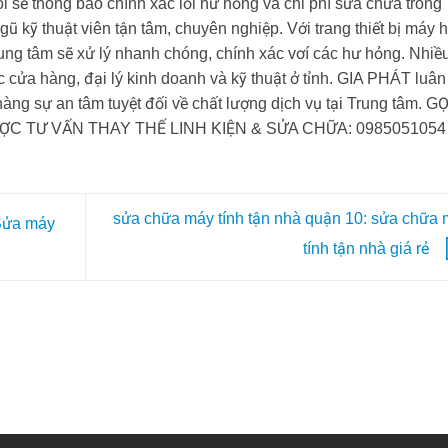
ôi sẽ thông báo chính xác lỗi hư hỏng và chi phí sửa chữa trong
gũ kỹ thuật viên tận tâm, chuyên nghiệp. Với trang thiết bị máy 
ung tâm sẽ xử lý nhanh chóng, chính xác vơí các hư hỏng. Nhiề
 cửa hàng, đại lý kinh doanh và kỹ thuật ở tỉnh. GIA PHÁT luân
ng sự an tâm tuyệt đối về chất lượng dịch vụ tại Trung tâm. GỌ
C TƯ VẤN THAY THẾ LINH KIỆN & SỬA CHỮA: 0985051054
sửa chữa máy tính tận nhà quận 10: sửa chữa
 Sửa máy
tính tận nhà giá rẻ