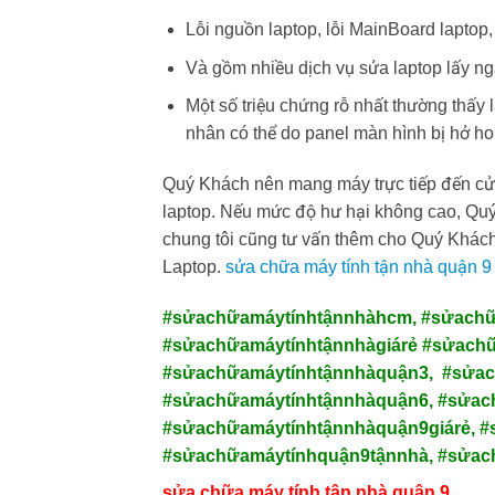
Lỗi nguồn laptop, lỗi MainBoard laptop,
Và gồm nhiều dịch vụ sửa laptop lấy ng
Một số triệu chứng rỗ nhất thường thấy 
nhân có thể do panel màn hình bị hở ho
Quý Khách nên mang máy trực tiếp đến c
laptop. Nếu mức độ hư hại không cao, Quý 
chung tôi cũng tư vấn thêm cho Quý Khách
Laptop.
sửa chữa máy tính tận nhà quận 9 
#sửachữamáytínhtậnnhàhcm, #sửachữ
#sửachữamáytínhtậnnhàgiárẻ #sửach
#sửachữamáytínhtậnnhàquận3, #sửac
#sửachữamáytínhtậnnhàquận6, #sửac
#sửachữamáytínhtậnnhàquận9giárẻ, #
#sửachữamáytínhquận9tậnnhà, #sửac
sửa chữa máy tính tận nhà quận 9