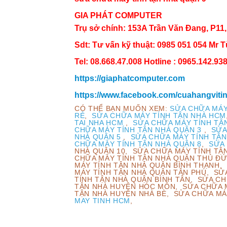
GIA PHÁT COMPUTER
Trụ sở chính: 153A Trần Văn Đang, P11
Sdt: Tư vấn kỹ thuật: 0985 051 054 Mr 
Tel: 08.668.47.008 Hotline : 0965.142.93
https://giaphatcomputer.com
https://www.facebook.com/cuahangviti
CÓ THỂ BẠN MUỐN XEM:
SỬA CHỮA MÁY
RẺ
,
SỬA CHỮA MÁY TÍNH TẬN NHÀ HCM
TAI NHA HCM
,
SỬA CHỮA MÁY TÍNH TẬ
CHỮA MÁY TÍNH TẬN NHÀ QUẬN 3
,
SỬA
NHÀ QUẬN 5
,
SỬA CHỮA MÁY TÍNH TẬN
CHỮA MÁY TÍNH TẬN NHÀ QUẬN 8
,
SỬA 
NHÀ QUẬN 10, SỬA CHỮA MÁY TÍNH TẬ
CHỮA MÁY TÍNH TẬN NHÀ QUẬN THỦ ĐỨ
MÁY TÍNH TẬN NHÀ QUẬN BÌNH THẠNH,
MÁY TÍNH TẬN NHÀ QUẬN TÂN PHÚ, SỬ
TÍNH TẬN NHÀ QUẬN BÌNH TÂN, SỬA CH
TẬN NHÀ HUYỆN HÓC MÔN, SỬA CHỮA M
TẬN NHÀ HUYỆN NHÀ BÈ, SỬA CHỮA MÁ
MAY TINH HCM
,