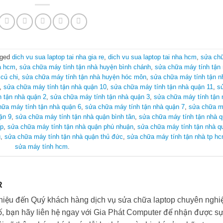
gged
dich vu sua laptop tai nha gia re
,
dich vu sua laptop tai nha hcm
,
sửa ch
à hcm
,
sửa chữa máy tính tận nhà huyện bình chánh
,
sửa chữa máy tính tận
củ chi
,
sửa chữa máy tính tận nhà huyện hóc môn
,
sửa chữa máy tính tận n
,
sửa chữa máy tính tận nhà quận 10
,
sửa chữa máy tính tận nhà quận 11
,
s
 tận nhà quận 2
,
sửa chữa máy tính tận nhà quận 3
,
sửa chữa máy tính tận 
hữa máy tính tận nhà quận 6
,
sửa chữa máy tính tận nhà quận 7
,
sửa chữa 
ận 9
,
sửa chữa máy tính tận nhà quận bình tân
,
sửa chữa máy tính tận nhà 
ấp
,
sửa chữa máy tính tận nhà quận phú nhuận
,
sửa chữa máy tính tận nhà q
ú
,
sửa chữa máy tính tận nhà quận thủ đức
,
sửa chữa máy tính tận nhà tp h
sửa máy tính hcm
.
R
thiệu đến Quý khách hàng dịch vụ sửa chữa laptop chuyên nghi
ố, bạn hãy liên hệ ngay với Gia Phát Computer để nhận được s