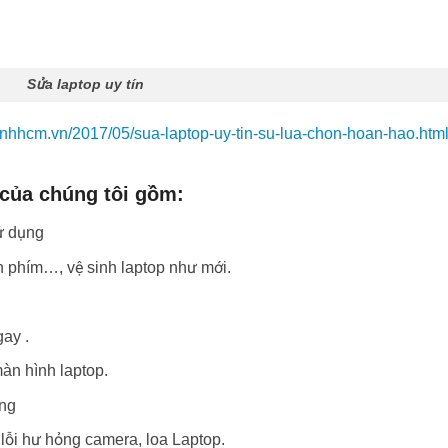
Sửa laptop uy tín
tinhhcm.vn/2017/05/sua-laptop-uy-tin-su-lua-chon-hoan-hao.htm
 của chúng tôi gồm:
sử dụng
n phím…, vệ sinh laptop như mới.
gay .
àn hình laptop.
ạng
lỗi hư hỏng camera, loa Laptop.