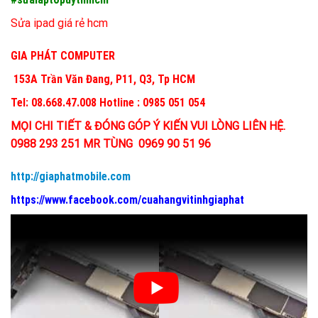
Sửa ipad giá rẻ hcm
GIA PHÁT COMPUTER
153A Trần Văn Đang, P11, Q3, Tp HCM
Tel: 08.668.47.008 Hotline : 0985 051 054
MỌI CHI TIẾT & ĐÓNG GÓP Ý KIẾN VUI LÒNG LIÊN HỆ.
0988 293 251 MR TÙNG 0969 90 51 96
http://giaphatmobile.com
https://www.facebook.com/cuahangvitinhgiaphat