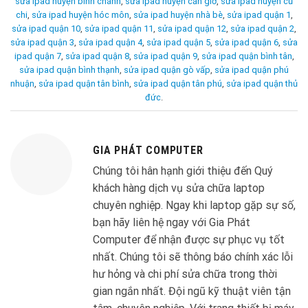
sửa ipad huyện bình chánh
,
sửa ipad huyện cần giờ
,
sửa ipad huyện củ
chi
,
sửa ipad huyện hóc môn
,
sửa ipad huyện nhà bè
,
sửa ipad quận 1
,
sửa ipad quận 10
,
sửa ipad quận 11
,
sửa ipad quận 12
,
sửa ipad quận 2
,
sửa ipad quận 3
,
sửa ipad quận 4
,
sửa ipad quận 5
,
sửa ipad quận 6
,
sửa
ipad quận 7
,
sửa ipad quận 8
,
sửa ipad quận 9
,
sửa ipad quận bình tân
,
sửa ipad quận bình thạnh
,
sửa ipad quận gò vấp
,
sửa ipad quận phú
nhuận
,
sửa ipad quận tân bình
,
sửa ipad quận tân phú
,
sửa ipad quận thủ
đức
.
GIA PHÁT COMPUTER
Chúng tôi hân hạnh giới thiệu đến Quý
khách hàng dịch vụ sửa chữa laptop
chuyên nghiệp. Ngay khi laptop gặp sự số,
bạn hãy liên hệ ngay với Gia Phát
Computer để nhận được sự phục vụ tốt
nhất. Chúng tôi sẽ thông báo chính xác lỗi
hư hỏng và chi phí sửa chữa trong thời
gian ngắn nhất. Đội ngũ kỹ thuật viên tận