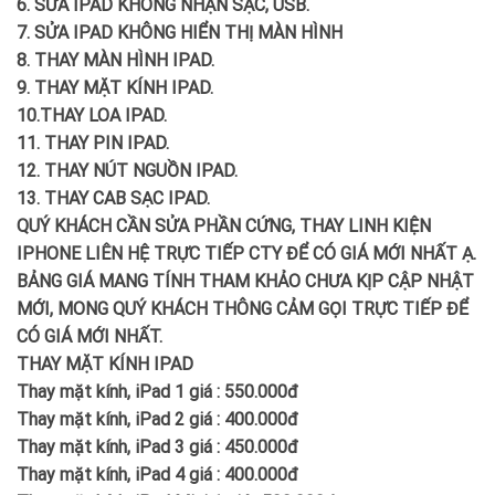
6. SỬA
IPAD
KHÔNG NHẬN SẠC, USB.
7. SỬA
IPAD
KHÔNG HIỂN THỊ MÀN HÌNH
8. THAY MÀN HÌNH
IPAD
.
9. THAY MẶT KÍNH
IPAD
.
10.THAY LOA
IPAD
.
11. THAY PIN
IPAD
.
12. THAY NÚT NGUỒN
IPAD
.
13. THAY CAB SẠC
IPAD
.
QUÝ KHÁCH CẦN SỬA PHẦN CỨNG, THAY LINH KIỆN
IPHONE LIÊN HỆ TRỰC TIẾP CTY ĐỂ CÓ GIÁ MỚI NHẤT Ạ.
BẢNG GIÁ MANG TÍNH THAM KHẢO CHƯA KỊP CẬP NHẬT
MỚI, MONG QUÝ KHÁCH THÔNG CẢM GỌI TRỰC TIẾP ĐỂ
CÓ GIÁ MỚI NHẤT.
THAY MẶT KÍNH IPAD
Thay mặt kính, iPad 1 giá : 550.000đ
Thay mặt kính, iPad 2 giá : 400.000đ
Thay mặt kính, iPad 3 giá : 450.000đ
Thay mặt kính, iPad 4 giá : 400.000đ