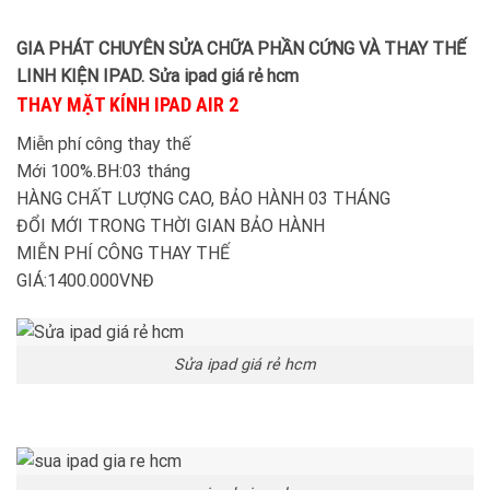
GIA PHÁT CHUYÊN SỬA CHỮA PHẦN CỨNG VÀ THAY THẾ
LINH KIỆN IPAD. Sửa ipad giá rẻ hcm
THAY MẶT KÍNH IPAD AIR 2
Miễn phí công thay thế
Mới 100%.BH:03 tháng
HÀNG CHẤT LƯỢNG CAO, BẢO HÀNH 03 THÁNG
ĐỔI MỚI TRONG THỜI GIAN BẢO HÀNH
MIỄN PHÍ CÔNG THAY THẾ
GIÁ:1400.000VNĐ
Sửa ipad giá rẻ hcm