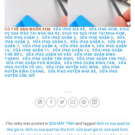
CÓ THỂ BẠN MUỐN XEM:
SỬA IPAD GIÁ RẺ
,
SỬA IPAD HCM
,
DICH
VU SUA IPAD TAI NHA GIA RE
,
DICH VU SUA IPAD TAI NHA HCM
,
SỬA IPAD QUẬN 1
,
SỬA IPAD QUẬN 2
,
SỬA IPAD QUẬN 3
,
SỬA
IPAD QUẬN 4
,
SỬA IPAD QUẬN 5
,
SỬA IPAD QUẬN 6
,
SỬA IPAD
QUẬN 7
,
SỬA IPAD QUẬN 8
,
SỬA IPAD QUẬN 9
,
SỬA IPAD QUẬN
10
,
SỬA IPAD QUẬN 11
,
SỬA IPAD QUẬN 12
,
SỬA IPAD QUẬN
THỦ ĐỨC
,
SỬA IPAD QUẬN GÒ VẤP
,
SỬA IPAD QUẬN BÌNH
THẠNH
,
SỬA IPAD QUẬN TÂN BÌNH
,
SỬA IPAD QUẬN TÂN PHÚ
,
SỬA IPAD QUẬN PHÚ NHUẬN
,
SỬA IPAD QUẬN BÌNH TÂN
,
SỬA
IPAD HUYỆN CỦ CHI
,
SỬA IPAD HUYỆN HÓC MÔN
,
SỬA IPAD
HUYỆN BÌNH CHÁNH
,
SỬA IPAD HUYỆN NHÀ BÈ
,
SỬA IPAD
HUYỆN CẦN GIỜ
This entry was posted in
SỬA MÁY TÍNH
and tagged
dich vu sua ipad tai
nha gia re
,
dich vu sua ipad tai nha hcm
,
sửa ipad giá rẻ
,
sửa ipad hcm
,