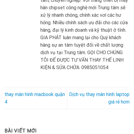
tâm, chuyên nghiệp. Với trang thiết bị máy
hàn chipset công nghệ mới Trung tâm sẽ
xử lý nhanh chóng, chính xác vơí các hư
hỏng. Nhiều chính sách ưu đãi cho các cửa
hàng, đại lý kinh doanh và kỹ thuật ở tỉnh.
GIA PHÁT luân mang lại cho Quý khách
hàng sự an tâm tuyệt đối về chất lượng
dịch vụ tại Trung tâm. GỌI CHO CHÚNG
TÔI ĐỂ ĐƯỢC TƯ VẤN THAY THẾ LINH
KIỆN & SỬA CHỮA: 0985051054
thay màn hình macbook quận
Dịch vụ thay màn hình laptop
4
giá rẻ hcm
BÀI VIẾT MỚI