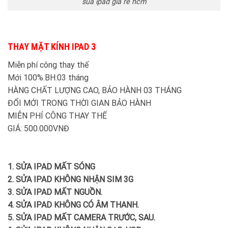
sua ipad gia re hcm
THAY MẶT KÍNH IPAD 3
Miễn phí công thay thế
Mới 100%.BH:03 tháng
HÀNG CHẤT LƯỢNG CAO, BẢO HÀNH 03 THÁNG
ĐỔI MỚI TRONG THỜI GIAN BẢO HÀNH
MIỄN PHÍ CÔNG THAY THẾ
GIÁ: 500.000VNĐ
1. SỬA IPAD MẤT SÓNG
2. SỬA IPAD KHÔNG NHẬN SIM 3G
3. SỬA
IPAD
MẤT NGUỒN.
4. SỬA
IPAD
KHÔNG CÓ ÂM THANH.
5. SỬA
IPAD
MẤT CAMERA TRƯỚC, SAU.