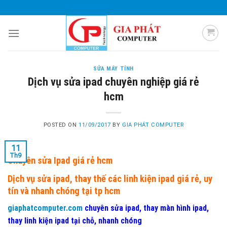
Skip
0985 051 054
giaphatcomputer153@gmail.com
to
content
SỬA MÁY TÍNH
Dịch vụ sửa ipad chuyên nghiệp giá rẻ
hcm
POSTED ON
11/09/2017
BY
GIA PHÁT COMPUTER
11
Th9
Chuyên sửa Ipad giá rẻ hcm
Dịch vụ sửa ipad, thay thế các linh kiện ipad giá rẻ, uy
tín và nhanh chóng tại tp hcm
giaphatcomputer.com
chuyên sửa ipad, thay màn hình ipad,
thay linh kiện ipad tại chỗ, nhanh chóng