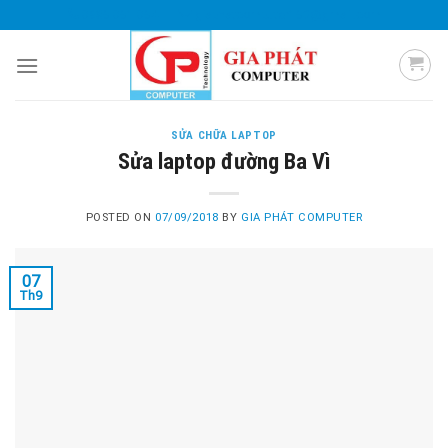
Skip
0985 051 054
giaphatcomputer153@gmail.com
to
content
SỬA CHỮA LAPTOP
Sửa laptop đường Ba Vì
POSTED ON
07/09/2018
BY
GIA PHÁT COMPUTER
07
Th9