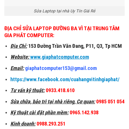
Sửa Laptop tại nhà Uy Tín Giá Rẻ
ĐỊA CHỈ
SỬA LAPTOP ĐƯỜNG BA VÌ
TẠI TRUNG TÂM
GIA PHÁT COMPUTER:
Địa Chỉ:
153 Đường Trần Văn Đang, P11, Q3, Tp HCM
Website:
www.giaphatcomputer.com
Email:
giaphatcomputer153@gmail.com
https://www.facebook.com/cuahangvitinhgiaphat/
Tư vấn kỹ thuật:
0933.418.610
Sửa chữa, bảo trì tại nhà riêng, Cơ quan:
0985 051 054
Kỹ thuật cài đặt phần mềm:
0965.142.938
Kinh doanh:
0988.293.251