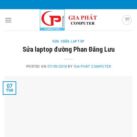
Skip
0985 051 054
giaphatcomputer153@gmail.com
to
content
SỬA CHỮA LAPTOP
Sửa laptop đường Phan Đăng Lưu
POSTED ON
07/09/2018
BY
GIA PHÁT COMPUTER
07
Th9