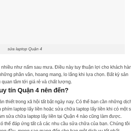
sửa laptop Quận 4
g nhiều như nấm sau mưa. Điều này tuy thuận lợi cho khách hà
những phân vân, hoang mang, lo lắng khi lựa chọn. Bất kỳ sản
quan tâm tới giá rẻ và chất lượng.
 uy tín Quận 4 nên đến?
ần thiết trong xã hội tất bật ngày nay. Có thể bạn cần những dịc
n phím laptop lấy liền hoặc sửa chữa laptop lấy liền khi có một 
 tâm sửa chữa laptop lấy liền tại Quận 4 nào cũng làm được.
ó thể đáp ứng tất cả các nhu cầu sửa chữa của bạn. Chúng tôi
 hàng đầu, mong sao mang đến cho bạn một dịch vụ tốt nhất.