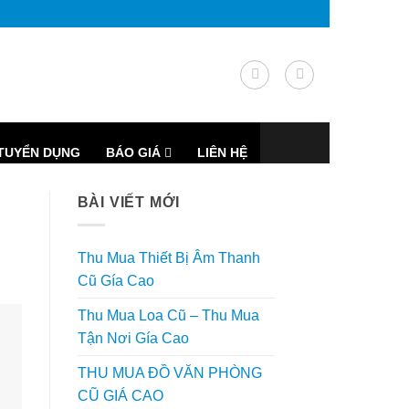
TUYỂN DỤNG
BÁO GIÁ
LIÊN HỆ
BÀI VIẾT MỚI
Thu Mua Thiết Bị Âm Thanh
Cũ Gía Cao
Thu Mua Loa Cũ – Thu Mua
Tận Nơi Gía Cao
THU MUA ĐỒ VĂN PHÒNG
CŨ GIÁ CAO