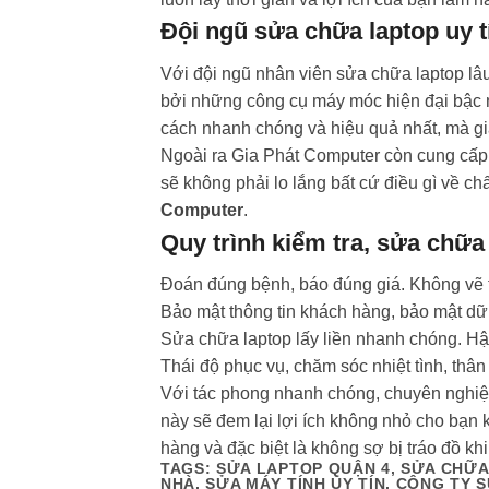
Đội ngũ sửa chữa laptop uy t
Với đội ngũ nhân viên sửa chữa laptop lâ
bởi những công cụ máy móc hiện đại bậc n
cách nhanh chóng và hiệu quả nhất, mà giá
Ngoài ra Gia Phát Computer còn cung cấp c
sẽ không phải lo lắng bất cứ điều gì về c
Computer
.
Quy trình kiểm tra, sửa chữa 
Đoán đúng bệnh, báo đúng giá. Không vẽ 
Bảo mật thông tin khách hàng, bảo mật dữ 
Sửa chữa laptop lấy liền nhanh chóng. H
Thái độ phục vụ, chăm sóc nhiệt tình, thân 
Với tác phong nhanh chóng, chuyên nghiệ
này sẽ đem lại lợi ích không nhỏ cho bạn 
hàng và đặc biệt là không sợ bị tráo đồ kh
TAGS: SỬA LAPTOP QUẬN 4, SỬA CHỮA
NHÀ, SỬA MÁY TÍNH UY TÍN, CÔNG TY 