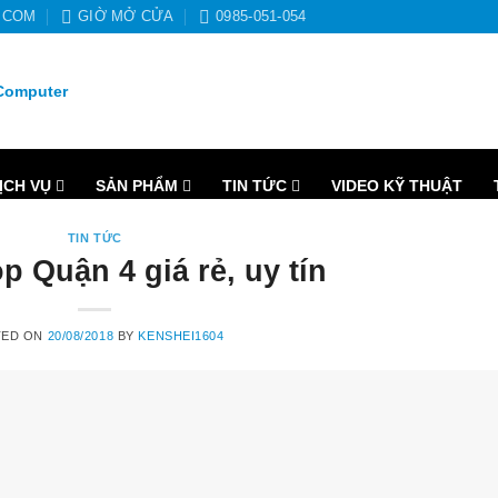
.COM
GIỜ MỞ CỬA
0985-051-054
ỊCH VỤ
SẢN PHẨM
TIN TỨC
VIDEO KỸ THUẬT
TIN TỨC
p Quận 4 giá rẻ, uy tín
TED ON
20/08/2018
BY
KENSHEI1604