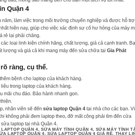
ín Quận 4
u năm, làm việc trong môi trường chuyên nghiệp và được hỗ trợ
hất hiện nay, giúp cho việc xác định sự cố hư hỏng của máy m
 rẻ lại phải chăng.
ác loại linh kiện chính hãng, chất lượng, giá cả cạnh tranh. B
hất lượng và giá cả khi mang máy đến sửa chữa tại
Gia Phát
rõ ràng, cụ thể.
thêm bệnh cho laptop của khách hàng.
liệu trong laptop của khách hàng.
ậu mãi chu đáo. Bảo hành nhanh gọn.
thiện.
p, nhân viên sẽ đến
sửa laptop Quận 4
tại nhà cho các bạn. V
khi không phải đem laptop theo, đỡ mất công phải tìm đến cửa
i sửa laptop tại nhà Quận 4.
 LAPTOP QUẬN 4, SỬA MÁY TÍNH QUẬN 4, SỬA MÁY TÍNH T
SỬA LAPTOP QUẬN 4, SỬA LAPTOP QUẬN 4 GIÁ RẺ, THAY LI