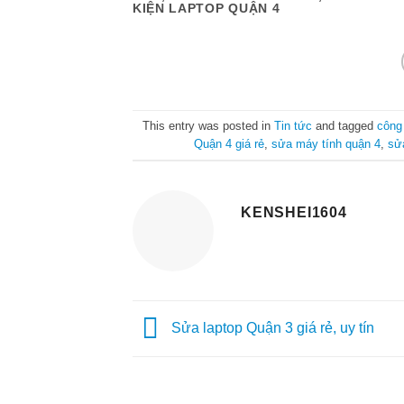
KIỆN LAPTOP QUẬN 4
This entry was posted in
Tin tức
and tagged
công
Quận 4 giá rẻ
,
sửa máy tính quận 4
,
sử
KENSHEI1604
Sửa laptop Quận 3 giá rẻ, uy tín