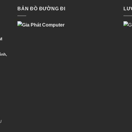
BẢN ĐỒ ĐƯỜNG ĐI
LƯ
CM
ình,
t/