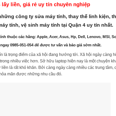
lấy liền, giá rẻ uy tín chuyên nghiệp
những công ty sửa máy tính, thay thế linh kiện, t
áy tính, vệ sinh máy tính tại Quận 4 uy tín nhất.
ính thuộc các hãng: Apple, Acer, Asus, Hp, Dell, Lenovo, MSI, S
gay 0985-051-054 để được tư vấn và báo giá sớm nhất.
 tín là trọng điểm của xã hội đang hướng tới. Xã hội ngày càng h
trong nhiều việc hơn. Sở hữu laptop hiện nay là một chuyện kh
 liền là rất khó khăn. Bởi càng ngày càng nhiều các trung tâm, 
 thỏa mãn được những nhu cầu đó.