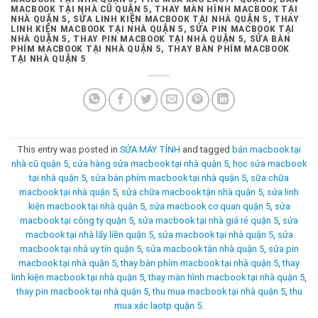
MACBOOK TẠI NHÀ CŨ QUẬN 5, THAY MÀN HÌNH MACBOOK TẠI
NHÀ QUẬN 5, SỬA LINH KIỆN MACBOOK TẠI NHÀ QUẬN 5, THAY
LINH KIỆN MACBOOK TẠI NHÀ QUẬN 5, SỬA PIN MACBOOK TẠI
NHÀ QUẬN 5, THAY PIN MACBOOK TẠI NHÀ QUẬN 5, SỬA BÀN
PHÍM MACBOOK TẠI NHÀ QUẬN 5, THAY BÀN PHÍM MACBOOK
TẠI NHÀ QUẬN 5
This entry was posted in
SỬA MÁY TÍNH
and tagged
bán macbook tại
nhà cũ quận 5
,
cửa hàng sửa macbook tại nhà quận 5
,
học sửa macbook
tại nhà quận 5
,
sửa bàn phím macbook tại nhà quận 5
,
sữa chữa
macbook tại nhà quận 5
,
sửa chữa macbook tận nhà quận 5
,
sửa linh
kiện macbook tại nhà quận 5
,
sửa macbook cơ quan quận 5
,
sửa
macbook tại công ty quận 5
,
sửa macbook tại nhà giá rẻ quận 5
,
sửa
macbook tại nhà lấy liền quận 5
,
sửa macbook tại nhà quận 5
,
sửa
macbook tại nhà uy tín quận 5
,
sửa macbook tận nhà quận 5
,
sửa pin
macbook tại nhà quận 5
,
thay bàn phím macbook tại nhà quận 5
,
thay
linh kiện macbook tại nhà quận 5
,
thay màn hình macbook tại nhà quận 5
,
thay pin macbook tại nhà quận 5
,
thu mua macbook tại nhà quận 5
,
thu
mua xác laotp quận 5
.