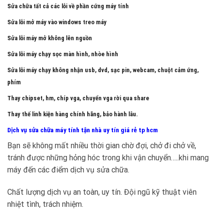
Sửa chữa tất cả các lỗi về phần cứng máy tính
Sửa lỗi mở máy vào windows treo máy
Sửa lỗi máy mở không lên nguồn
Sửa lỗi máy chạy sọc màn hình, nhòe hình
Sửa lỗi máy chạy không nhận usb, dvd, sạc pin, webcam, chuột cảm ứng,
phím
Thay chipset, hm, chíp vga, chuyển vga rời qua share
Thay thế linh kiện hàng chính hãng, bảo hành lâu.
Dịch vụ sửa chữa máy tính tận nhà uy tín giá rẻ tp hcm
Bạn sẽ không mất nhiều thời gian chờ đợi, chở đi chở về,
tránh được những hỏng hóc trong khi vận chuyển…..khi mang
máy đến các điểm dịch vụ sửa chữa.
Chất lượng dịch vụ an toàn, uy tín. Đội ngũ kỹ thuật viên
nhiệt tình, trách nhiệm.