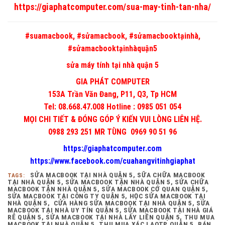
https://giaphatcomputer.com/sua-may-tinh-tan-nha/
#suamacbook, #sửamacbook, #sửamacbooktạinhà,
#sửamacbooktạinhàquận5
sửa máy tính tại nhà quận 5
GIA PHÁT COMPUTER
153A Trần Văn Đang, P11, Q3, Tp HCM
Tel: 08.668.47.008 Hotline : 0985 051 054
MỌI CHI TIẾT & ĐÓNG GÓP Ý KIẾN VUI LÒNG LIÊN HỆ.
0988 293 251 MR TÙNG 0969 90 51 96
https://giaphatcomputer.com
https://www.facebook.com/cuahangvitinhgiaphat
SỬA MACBOOK TẠI NHÀ QUẬN 5, SỮA CHỮA MACBOOK
TAGS:
TẠI NHÀ QUẬN 5, SỬA MACBOOK TẬN NHÀ QUẬN 5, SỬA CHỮA
MACBOOK TẬN NHÀ QUẬN 5, SỬA MACBOOK CƠ QUAN QUẬN 5,
SỬA MACBOOK TẠI CÔNG TY QUẬN 5, HỌC SỬA MACBOOK TẠI
NHÀ QUẬN 5, CỬA HÀNG SỬA MACBOOK TẠI NHÀ QUẬN 5, SỬA
MACBOOK TẠI NHÀ UY TÍN QUẬN 5, SỬA MACBOOK TẠI NHÀ GIÁ
RẺ QUẬN 5, SỬA MACBOOK TẠI NHÀ LẤY LIỀN QUẬN 5, THU MUA
MACBOOK TẠI NHÀ QUẬN 5, THU MUA XÁC LAOTP QUẬN 5, BÁN