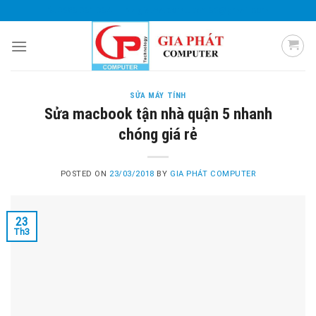
Skip
0985 051 054
giaphatcomputer153@gmail.com
to
content
SỬA MÁY TÍNH
Sửa macbook tận nhà quận 5 nhanh
chóng giá rẻ
POSTED ON
23/03/2018
BY
GIA PHÁT COMPUTER
23
Th3