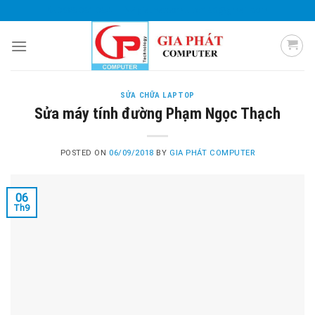
Skip
0985 051 054
giaphatcomputer153@gmail.com
to
content
SỬA CHỮA LAPTOP
Sửa máy tính đường Phạm Ngọc Thạch
POSTED ON
06/09/2018
BY
GIA PHÁT COMPUTER
06
Th9