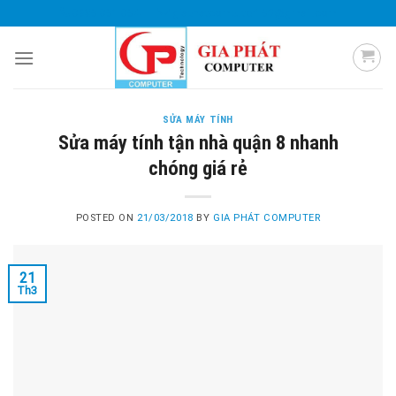
Skip
0985 051 054
giaphatcomputer153@gmail.com
to
content
SỬA MÁY TÍNH
Sửa máy tính tận nhà quận 8 nhanh
chóng giá rẻ
POSTED ON
21/03/2018
BY
GIA PHÁT COMPUTER
21
Th3