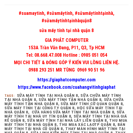
#suamaytinh, #sửamáytính, #sửamáytínhtạinhà,
#sửamáytínhtạinhàquận8
sửa máy tính tại nhà quận 8
GIA PHÁT COMPUTER
153A Trần Văn Đang, P11, Q3, Tp HCM
Tel: 08.668.47.008 Hotline : 0985 051 054
MỌI CHI TIẾT & ĐÓNG GÓP Ý KIẾN VUI LÒNG LIÊN HỆ.
0988 293 251 MR TÙNG 0969 90 51 96
https://giaphatcomputer.com
https://www.facebook.com/cuahangvitinhgiaphat
SỬA MÁY TÍNH TẠI NHÀ QUẬN 8, SỮA CHỮA MÁY TÍNH
TAGS:
TẠI NHÀ QUẬN 8, SỬA MÁY TÍNH TẬN NHÀ QUẬN 8, SỬA CHỮA
MÁY TÍNH TẬN NHÀ QUẬN 8, SỬA MÁY TÍNH CƠ QUAN QUẬN 8,
SỬA MÁY TÍNH TẠI CÔNG TY QUẬN 8, HỌC SỬA MÁY TÍNH TẠI
NHÀ QUẬN 8, CỬA HÀNG SỬA MÁY TÍNH TẠI NHÀ QUẬN 8, SỬA
MÁY TÍNH TẠI NHÀ UY TÍN QUẬN 8, SỬA MÁY TÍNH TẠI NHÀ GIÁ
RẺ QUẬN 8, SỬA MÁY TÍNH TẠI NHÀ LẤY LIỀN QUẬN 8, THU MUA
MÁY TÍNH TẠI NHÀ QUẬN 8, THU MUA XÁC LAOTP QUẬN 8, BÁN
MÁY TÍNH TẠI NHÀ CŨ QUẬN 8, THAY MÀN HÌNH MÁY TÍNH TẠI
NHÀ QUẬN 8, SỬA LINH KIỆN MÁY TÍNH TẠI NHÀ QUẬN 8, THAY