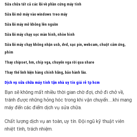
Sửa chữa tất cả các lỗi về phần cứng máy tính
Sửa lỗi mở máy vào windows treo máy
Sửa lỗi máy mở không lên nguồn
Sửa lỗi máy chạy sọc màn hình, nhòe hình
Sửa lỗi máy chạy không nhận usb, dvd, sạc pin, webcam, chuột cảm ứng,
phím
Thay chipset, hm, chíp vga, chuyển vga rời qua share
Thay thế linh kiện hàng chính hãng, bảo hành lâu.
Dịch vụ sửa chữa máy tính tận nhà uy tín giá rẻ tp hcm
Bạn sẽ không mất nhiều thời gian chờ đợi, chở đi chở về,
tránh được những hỏng hóc trong khi vận chuyển…..khi mang
máy đến các điểm dịch vụ sửa chữa.
Chất lượng dịch vụ an toàn, uy tín. Đội ngũ kỹ thuật viên
nhiệt tình, trách nhiệm.