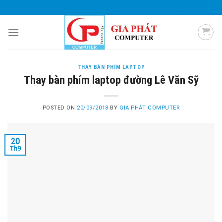
Skip
0985 051 054
giaphatcomputer153@gmail.com
to
content
THAY BÀN PHÍM LAPTOP
Thay bàn phím laptop đường Lê Văn Sỹ
POSTED ON
20/09/2018
BY
GIA PHÁT COMPUTER
20
Th9