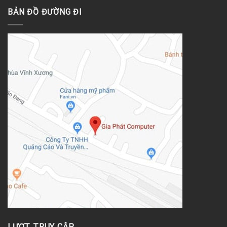
BẢN ĐỒ ĐƯỜNG ĐI
LƯỢT TRUY CẬP