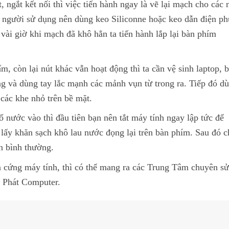
 ngắt kết nối thì việc tiến hành ngay là vẽ lại mạch cho các 
 người sử dụng nên dùng keo Siliconne hoặc keo dẫn điện ph
ài giờ khi mạch đã khô hẳn ta tiến hành lắp lại bàn phím
, còn lại nút khác vẫn hoạt động thì ta cần vệ sinh laptop, 
g và dùng tay lắc mạnh các mảnh vụn từ trong ra. Tiếp đó d
các khe nhỏ trên bề mặt.
 nước vào thì đầu tiên bạn nên tắt máy tính ngay lập tức để
 lấy khăn sạch khô lau nước đọng lại trên bàn phím. Sau đó 
ên bình thường.
 cứng máy tính, thì có thể mang ra các Trung Tâm chuyên sử
a Phát Computer.