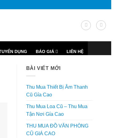
TUYỂN DỤNG
BÁO GIÁ
LIÊN HỆ
BÀI VIẾT MỚI
Thu Mua Thiết Bị Âm Thanh
Cũ Gía Cao
Thu Mua Loa Cũ – Thu Mua
Tận Nơi Gía Cao
THU MUA ĐỒ VĂN PHÒNG
CŨ GIÁ CAO