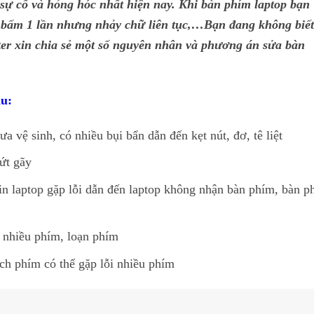
 sự cố và hỏng hóc nhất hiện nay. Khi bàn phím laptop bạn
ặc bấm 1 lần nhưng nhảy chữ liên tục,…Bạn đang không biết
er xin chia sẻ một số nguyên nhân và phương án sửa bàn
au:
 vệ sinh, có nhiều bụi bẩn dẫn đến kẹt nút, đơ, tê liệt
ứt gãy
in laptop gặp lỗi dẫn đến laptop không nhận bàn phím, bàn p
 nhiều phím, loạn phím
h phím có thể gặp lỗi nhiều phím