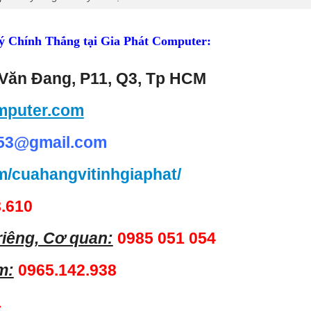
Lý Chính Thắng tại Gia Phát Computer:
Văn Đang, P11, Q3, Tp HCM
mputer.com
53@gmail.com
m/cuahangvitinhgiaphat/
.610
 riêng, Cơ quan:
0985 051 054
m:
0965.142.938
1