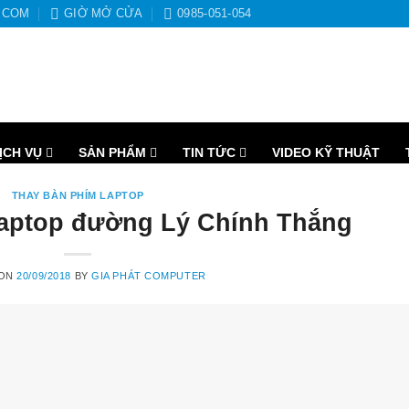
.COM
GIỜ MỞ CỬA
0985-051-054
ỊCH VỤ
SẢN PHẨM
TIN TỨC
VIDEO KỸ THUẬT
THAY BÀN PHÍM LAPTOP
laptop đường Lý Chính Thắng
 ON
20/09/2018
BY
GIA PHÁT COMPUTER