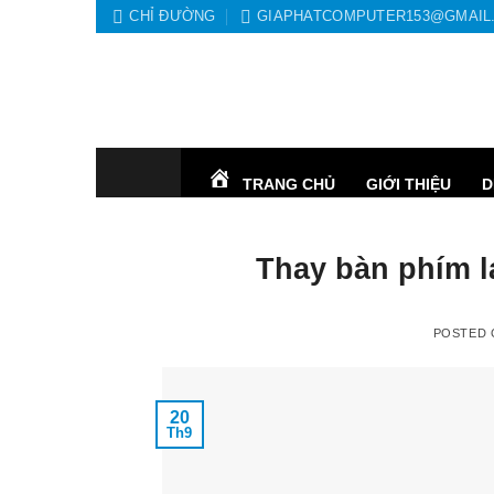
Skip
CHỈ ĐƯỜNG
GIAPHATCOMPUTER153@GMAIL
to
content
TRANG CHỦ
GIỚI THIỆU
D
Thay bàn phím 
POSTED
20
Th9