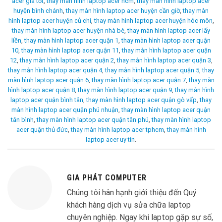
acer giá tốt
,
thay màn hình laptop acer hcm
,
thay màn hình laptop acer
huyện bình chánh
,
thay màn hình laptop acer huyện cần giờ
,
thay màn
hình laptop acer huyện củ chi
,
thay màn hình laptop acer huyện hóc môn
,
thay màn hình laptop acer huyện nhà bè
,
thay màn hình laptop acer lấy
liền
,
thay màn hình laptop acer quận 1
,
thay màn hình laptop acer quận
10
,
thay màn hình laptop acer quận 11
,
thay màn hình laptop acer quận
12
,
thay màn hình laptop acer quận 2
,
thay màn hình laptop acer quận 3
,
thay màn hình laptop acer quận 4
,
thay màn hình laptop acer quận 5
,
thay
màn hình laptop acer quận 6
,
thay màn hình laptop acer quận 7
,
thay màn
hình laptop acer quận 8
,
thay màn hình laptop acer quận 9
,
thay màn hình
laptop acer quận bình tân
,
thay màn hình laptop acer quận gò vấp
,
thay
màn hình laptop acer quận phú nhuận
,
thay màn hình laptop acer quận
tân bình
,
thay màn hình laptop acer quận tân phú
,
thay màn hình laptop
acer quận thủ đức
,
thay màn hình laptop acer tphcm
,
thay màn hình
laptop acer uy tín
.
GIA PHÁT COMPUTER
Chúng tôi hân hạnh giới thiệu đến Quý
khách hàng dịch vụ sửa chữa laptop
chuyên nghiệp. Ngay khi laptop gặp sự số,