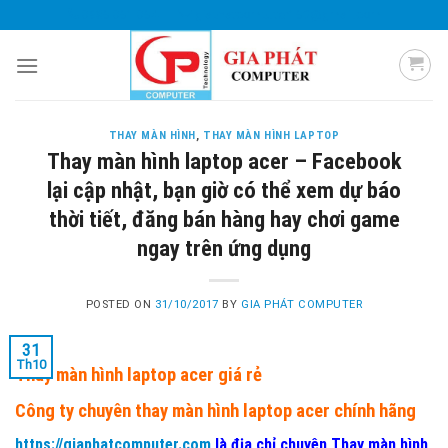
Skip
0985 051 054
giaphatcomputer153@gmail.com
to
content
THAY MÀN HÌNH
,
THAY MÀN HÌNH LAPTOP
Thay màn hình laptop acer – Facebook
lại cập nhật, bạn giờ có thể xem dự báo
thời tiết, đăng bán hàng hay chơi game
ngay trên ứng dụng
POSTED ON
31/10/2017
BY
GIA PHÁT COMPUTER
31
Th10
Thay màn hình laptop acer giá rẻ
Công ty chuyên thay màn hình laptop acer chính hãng
https://giaphatcomputer.com
là địa chỉ chuyên Thay màn hình