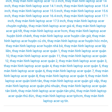
inch
,
thay màn hình laptop acer 13.3 inch
,
thay màn hình laptop acer 14
inch
,
thay màn hình laptop acer 14.1 inch
,
thay màn hình laptop acer 15.4
inch
,
thay màn hình laptop acer 15.5 inch
,
thay màn hình laptop acer 15.6
inch
,
thay màn hình laptop acer 16.4 inch
,
thay màn hình laptop acer 17.1
inch
,
thay màn hình laptop acer 17.3 inch
,
thay màn hình laptop acer
chuyên nghiệp
,
thay màn hình laptop acer giá rẻ
,
thay màn hình laptop
acer giá tốt
,
thay màn hình laptop acer hcm
,
thay màn hình laptop acer
huyện bình chánh
,
thay màn hình laptop acer huyện cần giờ
,
thay màn
hình laptop acer huyện củ chi
,
thay màn hình laptop acer huyện hóc môn
,
thay màn hình laptop acer huyện nhà bè
,
thay màn hình laptop acer lấy
liền
,
thay màn hình laptop acer quận 1
,
thay màn hình laptop acer quận
10
,
thay màn hình laptop acer quận 11
,
thay màn hình laptop acer quận
12
,
thay màn hình laptop acer quận 2
,
thay màn hình laptop acer quận 3
,
thay màn hình laptop acer quận 4
,
thay màn hình laptop acer quận 5
,
thay
màn hình laptop acer quận 6
,
thay màn hình laptop acer quận 7
,
thay màn
hình laptop acer quận 8
,
thay màn hình laptop acer quận 9
,
thay màn hình
laptop acer quận bình tân
,
thay màn hình laptop acer quận gò vấp
,
thay
màn hình laptop acer quận phú nhuận
,
thay màn hình laptop acer quận
tân bình
,
thay màn hình laptop acer quận tân phú
,
thay màn hình laptop
acer quận thủ đức
,
thay màn hình laptop acer tphcm
,
thay màn hình
laptop acer uy tín
.