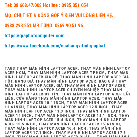
Tel: 08.668.47.008 Hotline : 0985 051 054
MỌI CHI TIẾT & ĐÓNG GÓP Ý KIẾN VUI LÒNG LIÊN HỆ.
0988 293 251 MR TÙNG 0969 90 51 96
https://giaphatcomputer.com
https://www.facebook.com/cuahangvitinhgiaphat
TAGS:THAY MÀN HÌNH LAPTOP ACER, THAY MÀN HÌNH LAPTOP
ACER HCM, THAY MÀN HÌNH LAPTOP ACER TPHCM, THAY MÀN
HÌNH LAPTOP ACER GIÁ RẺ, THAY MÀN HÌNH LAPTOP ACER GIÁ
TỐT, BẢNG GIÁ THAY MÀN HÌNH LAPTOP ACER, BÁO GIÁ THAY
MÀN HÌNH LAPTOP ACER, GIÁ THAY MÀN HÌNH LAPTOP ACER,
THAY MÀN HÌNH LAPTOP ACER CHUYÊN NGHIỆP, THAY MÀN
HÌNH LAPTOP ACER UY TÍN, THAY MÀN HÌNH LAPTOP ACER LẤY
LIỀN, CỬA HÀNG THAY MÀN HÌNH LAPTOP ACER, THAY MÀN
HÌNH LAPTOP ACER 10.1 INCH, THAY MÀN HÌNH LAPTOP ACER
11.6 INCH, THAY MÀN HÌNH LAPTOP ACER 12.5 INCH, THAY
MÀN HÌNH LAPTOP ACER 13.3 INCH, THAY MÀN HÌNH LAPTOP
ACER 14 INCH, THAY MÀN HÌNH LAPTOP ACER 14.1 INCH, THAY
MÀN HÌNH LAPTOP ACER 15.4 INCH, THAY MÀN HÌNH LAPTOP
ACER 15.5 INCH, THAY MÀN HÌNH LAPTOP ACER 15.6 INCH,
THAY MÀN HÌNH LAPTOP ACER 16.4 INCH, THAY MÀN HÌNH
LAPTOP ACER 17.1 INCH, THAY MÀN HÌNH LAPTOP ACER 17.3
INCH, THAY MÀN HÌNH LAPTOP ACER QUẬN 1, THAY MÀN HÌNH