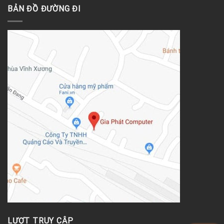
BẢN ĐỒ ĐƯỜNG ĐI
LƯỢT TRUY CẬP