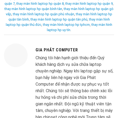
quận 7
,
thay màn hình laptop hp quận 8
,
thay màn hình laptop hp quận 9
,
thay màn hình laptop hp quận bình tân
,
thay màn hình laptop hp quận gò
vấp
,
thay màn hình laptop hp quận phú nhuận
,
thay màn hình laptop hp
quận tân bình
,
thay màn hình laptop hp quận tân phú
,
thay màn hình
laptop hp quận thủ đức
,
thay màn hình laptop hp tphcm
,
thay màn hình
laptop hp uy tín
.
GIA PHÁT COMPUTER
Chúng tôi hân hạnh giới thiệu đến Quý
khách hàng dịch vụ sửa chữa laptop
chuyên nghiệp. Ngay khi laptop gặp sự số,
bạn hãy liên hệ ngay với Gia Phát
Computer để nhận được sự phục vụ tốt
nhất. Chúng tôi sẽ thông báo chính xác lỗi
hư hỏng và chi phí sửa chữa trong thời
gian ngắn nhất. Đội ngũ kỹ thuật viên tận
tâm, chuyên nghiệp. Với trang thiết bị máy
hàn chipset công nghệ mới Trung tâm sẽ