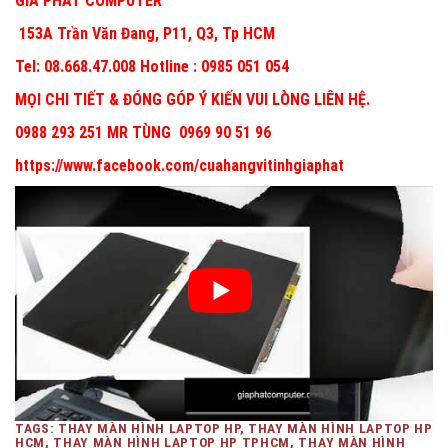
GIA PHÁT COMPUTER
153A Trần Văn Đang, P11, Q3, Tp HCM
Tel: 08.668.47.008 Hotline : 0985 051 054
MỌI CHI TIẾT & ĐÓNG GÓP Ý KIẾN VUI LÒNG LIÊN HỆ.
0988 293 251 MR TÙNG 0969 90 51 96
https://www.facebook.com/cuahangvitinhgiaphat
TAGS: THAY MÀN HÌNH LAPTOP HP, THAY MÀN HÌNH LAPTOP HP
HCM, THAY MÀN HÌNH LAPTOP HP TPHCM, THAY MÀN HÌNH