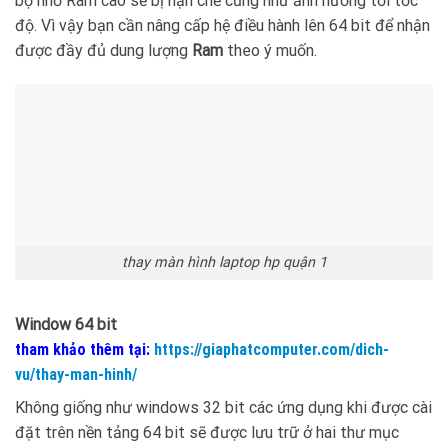
bộ nhớ Ram cao sẽ bị hạn chế cũng như ảnh hưởng tới tốc
độ. Vì vậy bạn cần nâng cấp hệ điều hành lên 64 bit để nhận
được đầy đủ dung lượng
Ram
theo ý muốn.
thay màn hình laptop hp quận 1
Window 64 bit
tham khảo thêm tại:
https://giaphatcomputer.com/dich-
vu/thay-man-hinh/
Không giống như windows 32 bit các ứng dụng khi được cài
đặt trên nền tảng 64 bit sẽ được lưu trữ ở hai thư mục