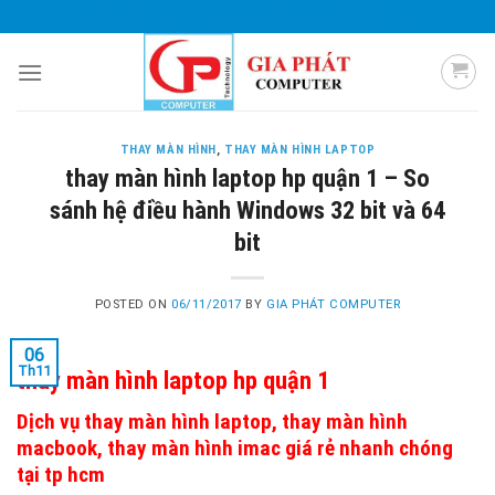
Skip
0985 051 054
giaphatcomputer153@gmail.com
to
content
THAY MÀN HÌNH
,
THAY MÀN HÌNH LAPTOP
thay màn hình laptop hp quận 1 – So
sánh hệ điều hành Windows 32 bit và 64
bit
POSTED ON
06/11/2017
BY
GIA PHÁT COMPUTER
06
Th11
thay màn hình laptop hp quận 1
Dịch vụ thay màn hình laptop, thay màn hình
macbook, thay màn hình imac giá rẻ nhanh chóng
tại tp hcm