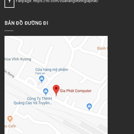
Fanpage: https://fb.com/cuahangvitinhgiaphat/
BẢN ĐỒ ĐƯỜNG ĐI