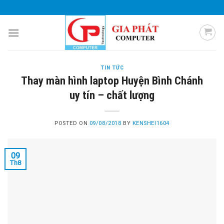
Skip
0985 051 054
giaphatcomputer153@gmail.com
to
content
TIN TỨC
Thay màn hình laptop Huyện Bình Chánh
uy tín – chất lượng
POSTED ON
09/08/2018
BY
KENSHEI1604
09
Th8