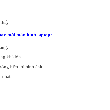
 thấy
hay mới màn hình laptop:
gang.
ng khá lớn.
hông hiển thị hình ảnh.
 nhất.