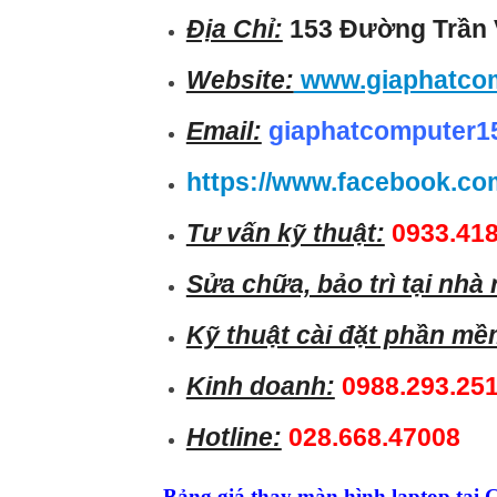
Địa Chỉ:
153 Đường Trần 
Website:
www.giaphatco
Email:
giaphatcomputer1
https://www.facebook.co
Tư vấn kỹ thuật:
0933.418
Sửa chữa, bảo trì tại nhà
Kỹ thuật cài đặt phần mề
Kinh doanh:
0988.293.25
Hotline:
028.668.47008
Bảng giá thay màn hình laptop tại 