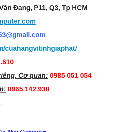
Văn Đang, P11, Q3, Tp HCM
mputer.com
53@gmail.com
m/cuahangvitinhgiaphat/
.610
 riêng, Cơ quan:
0985 051 054
m:
0965.142.938
1
Gia Phát Computer: