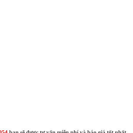
054
bạn sẽ được tư vấn miễn phí và báo giá tốt nhất.