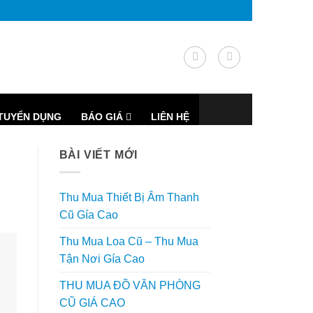
TUYỂN DỤNG
BÁO GIÁ
LIÊN HỆ
BÀI VIẾT MỚI
Thu Mua Thiết Bị Âm Thanh
Cũ Gía Cao
Thu Mua Loa Cũ – Thu Mua
Tận Nơi Gía Cao
THU MUA ĐỒ VĂN PHÒNG
CŨ GIÁ CAO