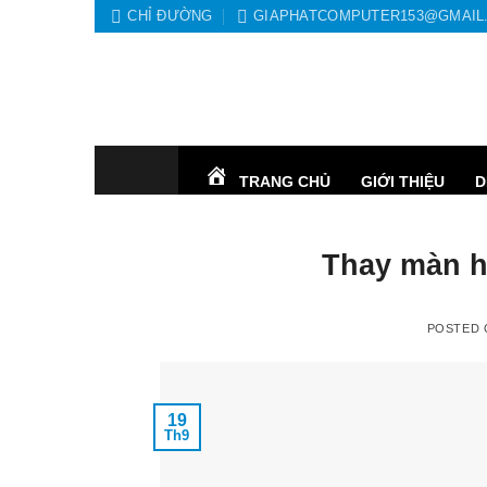
Skip
CHỈ ĐƯỜNG
GIAPHATCOMPUTER153@GMAIL
to
content
TRANG CHỦ
GIỚI THIỆU
D
Thay màn h
POSTED
19
Th9