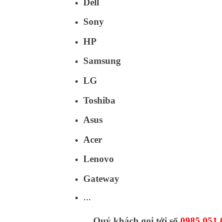
Dell
Sony
HP
Samsung
LG
Toshiba
Asus
Acer
Lenovo
Gateway
…
Quý khách gọi tới số
0985.051.