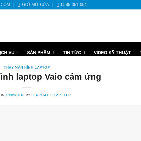
.COM
GIỜ MỞ CỬA
0985-051-054
ỊCH VỤ
SẢN PHẨM
TIN TỨC
VIDEO KỸ THUẬT
THAY MÀN HÌNH LAPTOP
ình laptop Vaio cảm ứng
 ON
19/09/2018
BY
GIA PHÁT COMPUTER