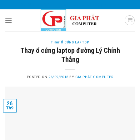
Skip
0985 051 054
giaphatcomputer153@gmail.com
to
content
THAY Ổ CỨNG LAPTOP
Thay ổ cứng laptop đường Lý Chính
Thắng
POSTED ON
26/09/2018
BY
GIA PHÁT COMPUTER
26
Th9