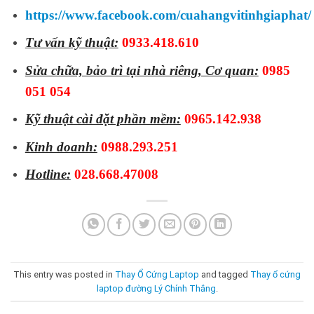
https://www.facebook.com/cuahangvitinhgiaphat/
Tư vấn kỹ thuật:
0933.418.610
Sửa chữa, bảo trì tại nhà riêng, Cơ quan:
0985
051 054
Kỹ thuật cài đặt phần mềm:
0965.142.938
Kinh doanh:
0988.293.251
Hotline:
028.668.47008
This entry was posted in
Thay Ổ Cứng Laptop
and tagged
Thay ổ cứng
laptop đường Lý Chính Thắng
.