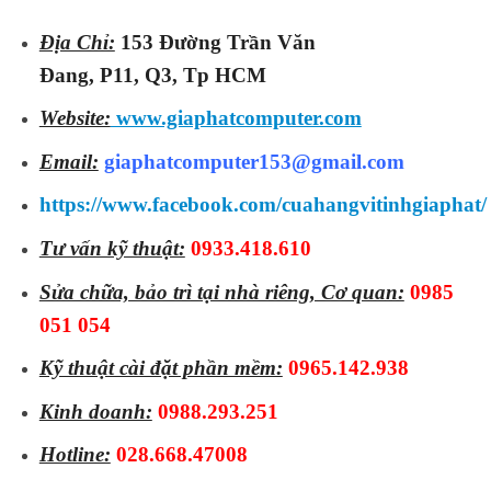
Địa Chỉ:
153 Đường Trần Văn
Đang, P11, Q3, Tp HCM
Website:
www.giaphatcomputer.com
Email:
giaphatcomputer153@gmail.com
https://www.facebook.com/cuahangvitinhgiaphat/
Tư vấn kỹ thuật:
0933.418.610
Sửa chữa, bảo trì tại nhà riêng, Cơ quan:
0985
051 054
Kỹ thuật cài đặt phần mềm:
0965.142.938
Kinh doanh:
0988.293.251
Hotline:
028.668.47008