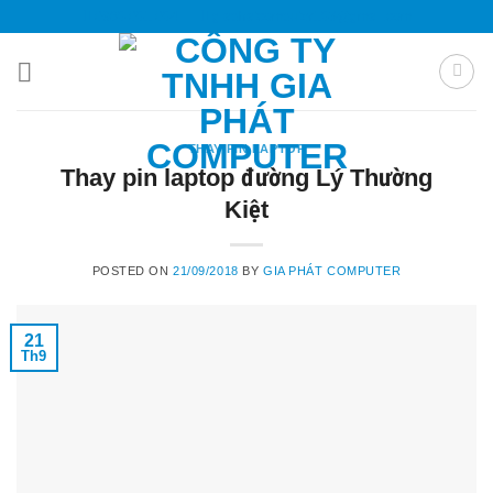
Skip
0985 051 054
giaphatcomputer153@gmail.com
to
content
THAY PIN LAPTOP
Thay pin laptop đường Lý Thường
Kiệt
POSTED ON
21/09/2018
BY
GIA PHÁT COMPUTER
21
Th9