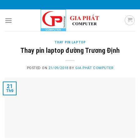
Skip
0985 051 054
giaphatcomputer153@gmail.com
to
content
THAY PIN LAPTOP
Thay pin laptop đường Trương Định
POSTED ON
21/09/2018
BY
GIA PHÁT COMPUTER
21
Th9