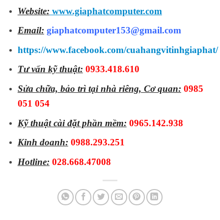
Website:
www.giaphatcomputer.com
Email:
giaphatcomputer153@gmail.com
https://www.facebook.com/cuahangvitinhgiaphat/
Tư vấn kỹ thuật:
0933.418.610
Sửa chữa, bảo trì tại nhà riêng, Cơ quan:
0985
051 054
Kỹ thuật cài đặt phần mềm:
0965.142.938
Kinh doanh:
0988.293.251
Hotline:
028.668.47008