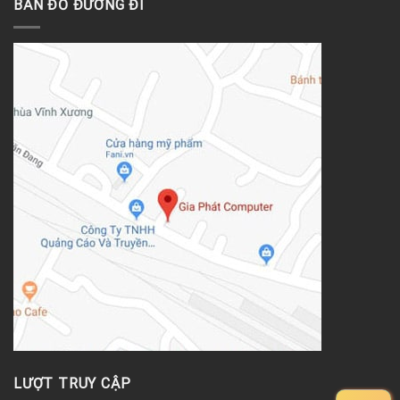
BẢN ĐỒ ĐƯỜNG ĐI
LƯỢT TRUY CẬP