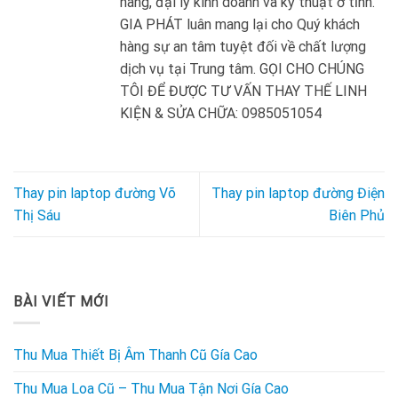
hàng, đại lý kinh doanh và kỹ thuật ở tỉnh.
GIA PHÁT luân mang lại cho Quý khách
hàng sự an tâm tuyệt đối về chất lượng
dịch vụ tại Trung tâm. GỌI CHO CHÚNG
TÔI ĐỂ ĐƯỢC TƯ VẤN THAY THẾ LINH
KIỆN & SỬA CHỮA: 0985051054
Thay pin laptop đường Võ
Thay pin laptop đường Điện
Thị Sáu
Biên Phủ
BÀI VIẾT MỚI
Thu Mua Thiết Bị Âm Thanh Cũ Gía Cao
Thu Mua Loa Cũ – Thu Mua Tận Nơi Gía Cao