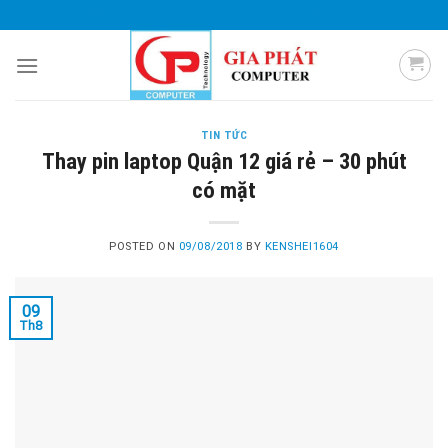
Skip
0985 051 054
giaphatcomputer153@gmail.com
to
content
TIN TỨC
Thay pin laptop Quận 12 giá rẻ – 30 phút
có mặt
POSTED ON
09/08/2018
BY
KENSHEI1604
09
Th8