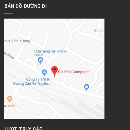
BẢN ĐỒ ĐƯỜNG ĐI
LƯỢT TRUY CẬP