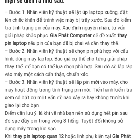
hiện sẽ diễn ra như sau:
– Bước 1: Nhân viên kỹ thuật sẽ lật úp laptop xuống, đặt
lên chiếc khăn để tránh việc máy bị trầy xước. Sau đó kiểm
tra tình trạng pin của máy. Xác định nguyên nhân, tư vấn
giải pháp khắc phục.
Gia Phát Computer
sẽ đề xuất
thay
pin laptop
nếu pin của bạn đã bị chai và cần thay thế.
– Bước 2: Nhân viên kỹ thuật sẽ chọn pin phù hợp với cấu
hình, dòng máy laptop. Báo giá cụ thể cho từng giải pháp
thay thế, để bạn có thể lựa chọn phù hợp. Sau đó sẽ lắp ráp
vào máy một cách cẩn thận, chuẩn xác.
– Bước 3: Nhân viên kỹ thuật sẽ lắp pin mới vào máy, cho
máy hoạt động trong tình trạng pin mới. Tiến hành kiểm tra
xem có bất cứ một vấn đề nào xảy ra hay không trước khi
giao lại cho bạn.
Điểm cần lưu ý: là khi về nhà bạn nên sử dụng hết pin sau
đó sạc đầy pin trong vòng 8 tiếng. Tuyệt đối không sử
dụng máy trong lúc sạc.
Khi
thay pin laptop quan 12
hoặc linh phụ kiện tại
Gia Phát