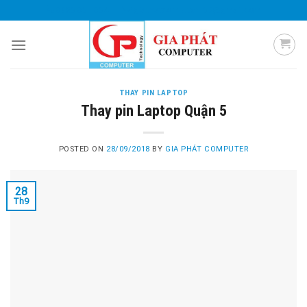
Skip
0985 051 054
giaphatcomputer153@gmail.com
to
content
THAY PIN LAPTOP
Thay pin Laptop Quận 5
POSTED ON
28/09/2018
BY
GIA PHÁT COMPUTER
28
Th9