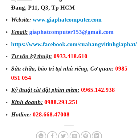
Đang, P11, Q3, Tp HCM
Website:
www.giaphatcomputer.com
Email:
giaphatcomputer153@gmail.com
https://www.facebook.com/cuahangvitinhgiaphat/
Tư vấn kỹ thuật:
0933.418.610
Sửa chữa, bảo trì tại nhà riêng, Cơ quan:
0985
051 054
Kỹ thuật cài đặt phần mềm:
0965.142.938
Kinh doanh:
0988.293.251
Hotline:
028.668.47008