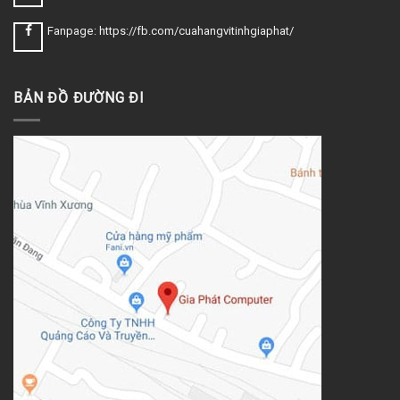
Fanpage: https://fb.com/cuahangvitinhgiaphat/
BẢN ĐỒ ĐƯỜNG ĐI