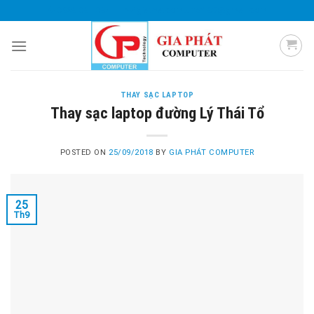
Skip
0985 051 054
giaphatcomputer153@gmail.com
to
content
THAY SẠC LAPTOP
Thay sạc laptop đường Lý Thái Tổ
POSTED ON
25/09/2018
BY
GIA PHÁT COMPUTER
25
Th9