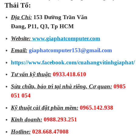
Thái Tổ:
Địa Chỉ:
153 Đường Trần Văn
Đang, P11, Q3, Tp HCM
Website:
www.giaphatcomputer.com
Email:
giaphatcomputer153@gmail.com
https://www.facebook.com/cuahangvitinhgiaphat/
Tư vấn kỹ thuật:
0933.418.610
Sửa chữa, bảo trì tại nhà riêng, Cơ quan:
0985
051 054
Kỹ thuật cài đặt phần mềm:
0965.142.938
Kinh doanh:
0988.293.251
Hotline:
028.668.47008