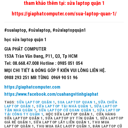
tham khảo thêm tại:
sửa laptop quận 1
https://giaphatcomputer.com/sua-laptop-quan-1/
#sualaptop, #sửalaptop, #sửalaptopquận1
học sửa laptop quận 1
GIA PHÁT COMPUTER
153A Trần Văn Đang, P11, Q3, Tp HCM
Tel: 08.668.47.008 Hotline : 0985 051 054
MỌI CHI TIẾT & ĐÓNG GÓP Ý KIẾN VUI LÒNG LIÊN HỆ.
0988 293 251 MR TÙNG 0969 90 51 96
https://giaphatcomputer.com
https://www.facebook.com/cuahangvitinhgiaphat
TAGS:
SỬA LAPTOP QUẬN 1
,
SUA LAPTOP QUAN 1
,
SỮA CHỮA
LAPTOP QUẬN 1
,
SỬA LAPTOP TẠI NHÀ QUẬN 1
,
SỬA LAPTOP
TẬN NHÀ QUẬN 1
,
SỬA LAPTOP CƠ QUAN QUẬN 1
,
SỬA LAPTOP
TẠI CÔNG TY QUẬN 1
, HỌC SỬA LAPTOP QUẬN 1, CỬA HÀNG
SỬA LAPTOP QUẬN 1, SỬA LAPTOP UY TÍN QUẬN 1, SỬA LAPTOP
GIÁ RẺ QUẬN 1, SỬA LAPTOP LẤY LIỀN QUẬN 1, THU MUA
LAPTOP QUẬN 1, THU MUA XÁC LAOTP QUẬN 1, BÁN LAPTOP CŨ