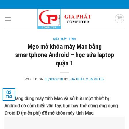
Skip
0985 051 054
giaphatcomputer153@gmail.com
to
content
SỬA MÁY TÍNH
Mẹo mở khóa máy Mac bằng
smartphone Android – học sửa laptop
quận 1
POSTED ON
03/03/2018
BY
GIA PHÁT COMPUTER
03
Th3
Nếu đang dùng máy tính Mac và sử hữu một thiết bị
Android có cảm biến vân tay, bạn hãy thử dùng ứng dụng
DroidID (miễn phí) để mở khóa máy tính Mac.