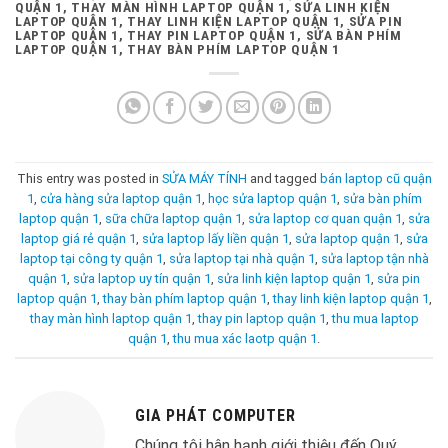
QUẬN 1, THAY MÀN HÌNH LAPTOP QUẬN 1, SỬA LINH KIỆN
LAPTOP QUẬN 1, THAY LINH KIỆN LAPTOP QUẬN 1, SỬA PIN
LAPTOP QUẬN 1, THAY PIN LAPTOP QUẬN 1, SỬA BÀN PHÍM
LAPTOP QUẬN 1, THAY BÀN PHÍM LAPTOP QUẬN 1
This entry was posted in
SỬA MÁY TÍNH
and tagged
bán laptop cũ quận
1
,
cửa hàng sửa laptop quận 1
,
học sửa laptop quận 1
,
sửa bàn phím
laptop quận 1
,
sữa chữa laptop quận 1
,
sửa laptop cơ quan quận 1
,
sửa
laptop giá rẻ quận 1
,
sửa laptop lấy liền quận 1
,
sửa laptop quận 1
,
sửa
laptop tại công ty quận 1
,
sửa laptop tại nhà quận 1
,
sửa laptop tận nhà
quận 1
,
sửa laptop uy tín quận 1
,
sửa linh kiện laptop quận 1
,
sửa pin
laptop quận 1
,
thay bàn phím laptop quận 1
,
thay linh kiện laptop quận 1
,
thay màn hình laptop quận 1
,
thay pin laptop quận 1
,
thu mua laptop
quận 1
,
thu mua xác laotp quận 1
.
GIA PHÁT COMPUTER
Chúng tôi hân hạnh giới thiệu đến Quý