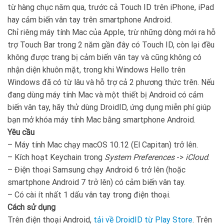
từ hàng chục năm qua, trước cả Touch ID trên iPhone, iPad
hay cảm biến vân tay trên smartphone Android.
Chỉ riêng máy tính Mac của Apple, trừ những dòng mới ra hỗ
trợ Touch Bar trong 2 năm gần đây có Touch ID, còn lại đều
không được trang bị cảm biến vân tay và cũng không có
nhận diện khuôn mặt, trong khi Windows Hello trên
Windows đã có từ lâu và hỗ trợ cả 2 phương thức trên. Nếu
đang dùng máy tính Mac và một thiết bị Android có cảm
biến vân tay, hãy thử dùng DroidID, ứng dụng miễn phí giúp
bạn mở khóa máy tính Mac bằng smartphone Android.
Yêu cầu
– Máy tính Mac chạy macOS 10.12 (El Capitan) trở lên.
– Kích hoạt Keychain trong
System Preferences
->
iCloud
.
– Điện thoại Samsung chạy Android 6 trở lên (hoặc
smartphone Android 7 trở lên) có cảm biến vân tay.
– Có cài ít nhất 1 dấu vân tay trong điện thoại.
Cách sử dụng
Trên điện thoại Android,
tải về DroidID từ Play Store
. Trên