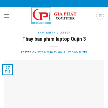
Skip
0985 051 054
giaphatcomputer153@gmail.com
to
content
THAY BÀN PHÍM LAPTOP
Thay bàn phím laptop Quận 3
POSTED ON
27/09/2018
BY
GIA PHÁT COMPUTER
27
Th9