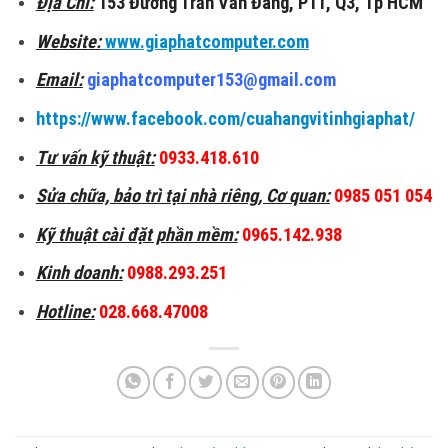
Địa Chỉ:
153 Đường Trần Văn Đang, P11, Q3, Tp HCM
Website:
www.giaphatcomputer.com
Email:
giaphatcomputer153@gmail.com
https://www.facebook.com/cuahangvitinhgiaphat/
Tư vấn kỹ thuật:
0933.418.610
Sửa chữa, bảo trì tại nhà riêng, Cơ quan:
0985 051 054
Kỹ thuật cài đặt phần mềm:
0965.142.938
Kinh doanh:
0988.293.251
Hotline:
028.668.47008