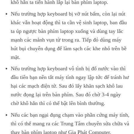
khô hẳn ta tiến hành lắp lại bàn phím laptop.
Nếu trường hợp keyboard bị vỡ nút bấm, còn lại nút
khác vẫn hoạt động thì ta cần vệ sinh laptop, ban đầu
ta úp ngược bàn phím laptop xuống và dùng tay lắc
mạnh các mảnh vụn từ trong ra. Tiếp đó dùng máy
hút bụi chuyên dụng để làm sạch các khe nhỏ trên bề
mặt.
Nếu trường hợp keyboard vô tình bị đổ nước vào thì
đầu tiên bạn nên tắt máy tính ngay lập tức để tránh hư
hại các mạch điện tử. Sau đó lấy khăn sạch khô lau
nước đọng lại trên bàn phím. Sau đó chờ 3-4 ngày
chờ khô hẳn thì có thể bật lên bình thường.
Nếu các bạn ngại đụng chạm vào phần cứng máy tính,
thì có thể mang ra các Trung Tâm chuyên sửa chữa và
thay bàn phím laptop như Gia Phát Computer.