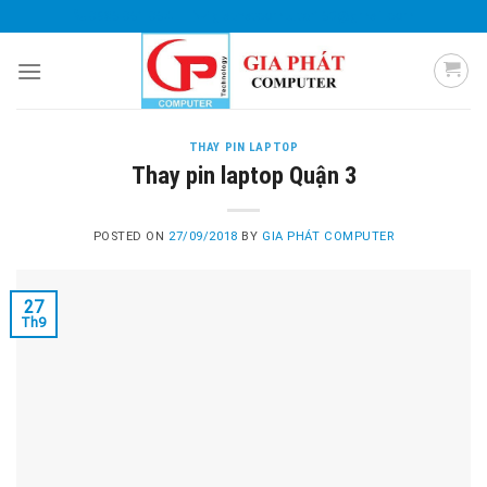
Skip
0985 051 054
giaphatcomputer153@gmail.com
to
content
THAY PIN LAPTOP
Thay pin laptop Quận 3
POSTED ON
27/09/2018
BY
GIA PHÁT COMPUTER
27
Th9