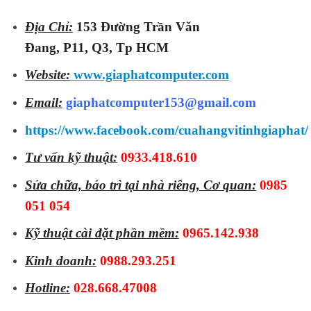
Địa Chỉ:
153 Đường Trần Văn
Đang, P11, Q3, Tp HCM
Website:
www.giaphatcomputer.com
Email:
giaphatcomputer153@gmail.com
https://www.facebook.com/cuahangvitinhgiaphat/
Tư vấn kỹ thuật:
0933.418.610
Sửa chữa, bảo trì tại nhà riêng, Cơ quan:
0985
051 054
Kỹ thuật cài đặt phần mềm:
0965.142.938
Kinh doanh:
0988.293.251
Hotline:
028.668.47008