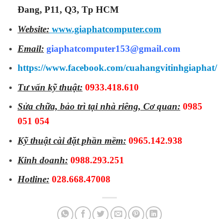
Đang, P11, Q3, Tp HCM
Website:
www.giaphatcomputer.com
Email:
giaphatcomputer153@gmail.com
https://www.facebook.com/cuahangvitinhgiaphat/
Tư vấn kỹ thuật:
0933.418.610
Sửa chữa, bảo trì tại nhà riêng, Cơ quan:
0985
051 054
Kỹ thuật cài đặt phần mềm:
0965.142.938
Kinh doanh:
0988.293.251
Hotline:
028.668.47008