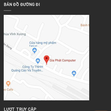
BẢN ĐỒ ĐƯỜNG ĐI
LƯỢT TRUY CẬP