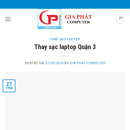
Skip
0985 051 054
giaphatcomputer153@gmail.com
to
content
THAY SẠC LAPTOP
Thay sạc laptop Quận 3
POSTED ON
27/09/2018
BY
GIA PHÁT COMPUTER
27
Th9