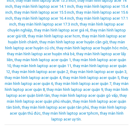
inch
,
thay màn hình laptop acer 13.3 inch
,
thay màn hình laptop acer 14
inch
,
thay màn hình laptop acer 14.1 inch
,
thay màn hình laptop acer 15.4
inch
,
thay màn hình laptop acer 15.5 inch
,
thay màn hình laptop acer 15.6
inch
,
thay màn hình laptop acer 16.4 inch
,
thay màn hình laptop acer 17.1
inch
,
thay màn hình laptop acer 17.3 inch
,
thay màn hình laptop acer
chuyên nghiệp
,
thay màn hình laptop acer giá rẻ
,
thay màn hình laptop
acer giá tốt
,
thay màn hình laptop acer hcm
,
thay màn hình laptop acer
huyện bình chánh
,
thay màn hình laptop acer huyện cần giờ
,
thay màn
hình laptop acer huyện củ chi
,
thay màn hình laptop acer huyện hóc môn
,
thay màn hình laptop acer huyện nhà bè
,
thay màn hình laptop acer lấy
liền
,
thay màn hình laptop acer quận 1
,
thay màn hình laptop acer quận
10
,
thay màn hình laptop acer quận 11
,
thay màn hình laptop acer quận
12
,
thay màn hình laptop acer quận 2
,
thay màn hình laptop acer quận 3
,
thay màn hình laptop acer quận 4
,
thay màn hình laptop acer quận 5
,
thay
màn hình laptop acer quận 6
,
thay màn hình laptop acer quận 7
,
thay màn
hình laptop acer quận 8
,
thay màn hình laptop acer quận 9
,
thay màn hình
laptop acer quận bình tân
,
thay màn hình laptop acer quận gò vấp
,
thay
màn hình laptop acer quận phú nhuận
,
thay màn hình laptop acer quận
tân bình
,
thay màn hình laptop acer quận tân phú
,
thay màn hình laptop
acer quận thủ đức
,
thay màn hình laptop acer tphcm
,
thay màn hình
laptop acer uy tín
.