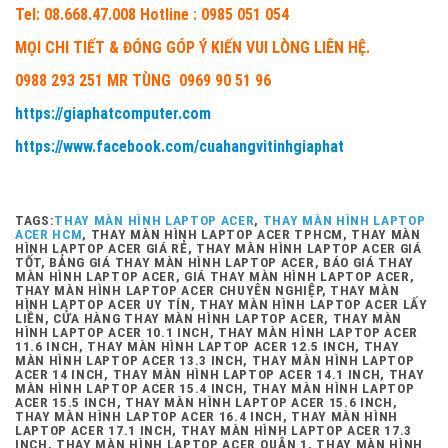
Tel: 08.668.47.008 Hotline : 0985 051 054
MỌI CHI TIẾT & ĐÓNG GÓP Ý KIẾN VUI LÒNG LIÊN HỆ.
0988 293 251 MR TÙNG 0969 90 51 96
https://giaphatcomputer.com
https://www.facebook.com/cuahangvitinhgiaphat
TAGS:
THAY MÀN HÌNH LAPTOP ACER
,
THAY MÀN HÌNH LAPTOP
ACER HCM
, THAY MÀN HÌNH LAPTOP ACER TPHCM, THAY MÀN
HÌNH LAPTOP ACER GIÁ RẺ, THAY MÀN HÌNH LAPTOP ACER GIÁ
TỐT, BẢNG GIÁ THAY MÀN HÌNH LAPTOP ACER, BÁO GIÁ THAY
MÀN HÌNH LAPTOP ACER, GIÁ THAY MÀN HÌNH LAPTOP ACER,
THAY MÀN HÌNH LAPTOP ACER CHUYÊN NGHIỆP, THAY MÀN
HÌNH LAPTOP ACER UY TÍN, THAY MÀN HÌNH LAPTOP ACER LẤY
LIỀN, CỬA HÀNG THAY MÀN HÌNH LAPTOP ACER, THAY MÀN
HÌNH LAPTOP ACER 10.1 INCH, THAY MÀN HÌNH LAPTOP ACER
11.6 INCH, THAY MÀN HÌNH LAPTOP ACER 12.5 INCH, THAY
MÀN HÌNH LAPTOP ACER 13.3 INCH, THAY MÀN HÌNH LAPTOP
ACER 14 INCH, THAY MÀN HÌNH LAPTOP ACER 14.1 INCH, THAY
MÀN HÌNH LAPTOP ACER 15.4 INCH, THAY MÀN HÌNH LAPTOP
ACER 15.5 INCH, THAY MÀN HÌNH LAPTOP ACER 15.6 INCH,
THAY MÀN HÌNH LAPTOP ACER 16.4 INCH, THAY MÀN HÌNH
LAPTOP ACER 17.1 INCH, THAY MÀN HÌNH LAPTOP ACER 17.3
INCH, THAY MÀN HÌNH LAPTOP ACER QUẬN 1, THAY MÀN HÌNH