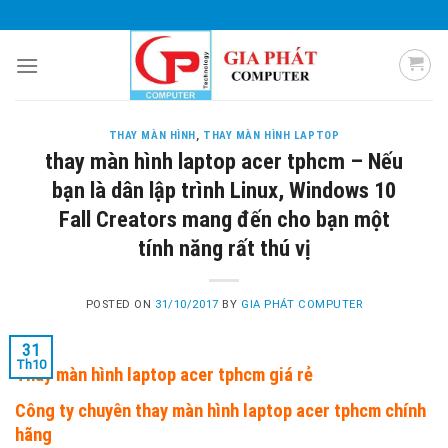
Skip
0985 051 054
giaphatcomputer153@gmail.com
to
content
THAY MÀN HÌNH
,
THAY MÀN HÌNH LAPTOP
thay màn hình laptop acer tphcm – Nếu
bạn là dân lập trình Linux, Windows 10
Fall Creators mang đến cho bạn một
tính năng rất thú vị
POSTED ON
31/10/2017
BY
GIA PHÁT COMPUTER
31
Th10
Thay màn hình laptop acer tphcm giá rẻ
Công ty chuyên thay màn hình laptop acer tphcm chính
hãng